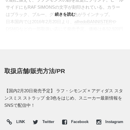
サイドにもRAF SIMONSの文字が刻印されている。カラー
はブラック、ブルー、グリーンの3色がラインナップ。
続きを読む
日本国内では2016年2月20日より、
alfredoBANNISTER
や
DSMG
などの一部取扱い店にて発売予定。価格は各52,920円
(税込)。
取扱店舗/販売方法/PR
【国内2月20日発売予定】 ラフ・シモンズ × アディダス スタ
ンスミス ストラップ 全3色をはじめ、スニーカー最新情報を
SNSで配信中！
LINK
Twitter
Facebook
Instagram