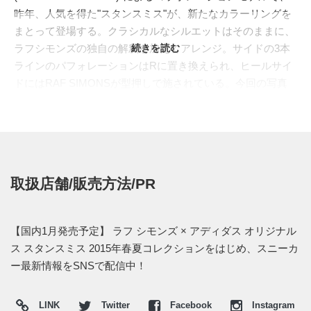
昨年、人気を得た"スタンスミス"が、新たなカラーリングを
まとって登場する。クラシカルなシルエットはそのままに、
ラフシモンズの独自の解釈を加えてアレンジ。サイドの3本
続きを読む
ラインのパフォレーションはRに置き換えられ、ヒールサイ
ドにはRAF SIMONSが型押しで施されている。今回の写真
ではシュータン部分が両方スタンスミスの顔となっている
が、市販のものでは左足だけラフ・シモンズの顔にアレンジ
されているとのこと。カラーはオリジナルの白緑に加え、ブ
ルー、レッド、ダークグレー、ピンクの全5色がラインナッ
プ予定。
取扱店舗/販売方法/PR
日本国内では2015年1月～2月にかけて、限られた店舗にて発
売予定。価格は各43,740円 (税込)。
【国内1月発売予定】 ラフ シモンズ × アディダス オリジナル
ス スタンスミス 2015年春夏コレクションをはじめ、スニーカ
ー最新情報をSNSで配信中！
LINK
Twitter
Facebook
Instagram