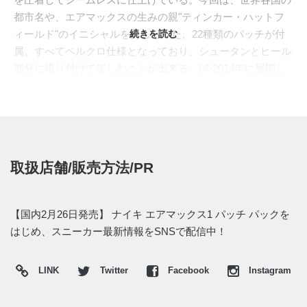
都市名や、エアマックスの生みの親"ティンカー・ハットフ
ィールド"のイニシャルをあしらった、22種類のパッチが付
続きを読む
属。すべてベルクロ仕様となっており、シュータンとヒール
部分に張り付けて楽しむことが出来る。(※2014年に展開し
た"
カモフラージュコレクション
"の続編で、米軍のジャケッ
トをモチーフにしたコレクションとも噂が流れている。)
2015年2月26日より、海外の"ナイキラボ/NIKELAB"にて発売
予定。まだ日本国内のリリースアナウンスは入ってきていな
い。(※もしナイキラボ オンラインで発売があるとすれば2月
取扱店舗/販売方法/PR
26日 午前10時だと思われる。)
⇒
ナイキラボ/NIKELAB 商品一覧
【国内2月26日発売】 ナイキ エアマックス1 パッチ パックを
⇒
STEEL GREEN 704901-300
(直リンク)
はじめ、スニーカー最新情報をSNSで配信中！
⇒
BLACK 704901-001
(直リンク)
⇒
SAND 704901-200
(直リンク)
LINK
Twitter
Facebook
Instagram