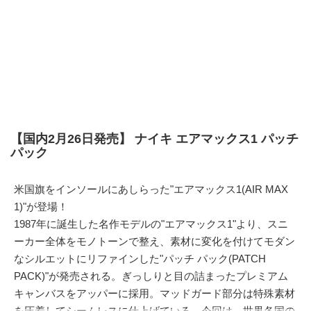
【国内2月26日発売】 ナイキ エアマックス1 パッチ
パック
米国旗をインソールにあしらった"エアマックス1(AIR MAX
1)"が登場！
1987年に誕生した名作モデルの"エアマックス1"より、スニ
ーカー全体をモノトーンで整え、素材に変化を付けてモダン
なシルエットにリファインした"パッチ パック(PATCH
PACK)"が発売される。ぎっしりと目の詰まったプレミアム
キャンバスをアッパーに採用。マッドガード部分は特殊素材
を圧着してシームレスに仕上げている。今回は、世界各国の