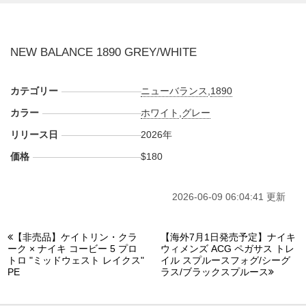
はライトグレーのメッシュを敷き、その上からシルバーがか
ったシンセティックパーツを波のように重ねて、ワントーン
ながら奥行きのある表情を作り出している。シューレースと
NEW BALANCE 1890 GREY/WHITE
ソールは明るいホワイト系でまとめ、重厚なソールユニット
に軽やかな抜け感をプラス。ヒールまわりの半透明調パーツ
やブラックのアウトソールが、柔らかな配色の中にメカニカ
カテゴリー
ニューバランス
,
1890
ルな雰囲気を添えている。
カラー
ホワイト
,
グレー
海外では2026年にNew Balanceにて発売予定。価格は$180。
リリース日
2026年
また新たな情報が入り次第、スニーカーウォーズの
X
や
Facebook
などで報告したい。
価格
$180
(pic. Sneaker News)
2026-06-09 06:04:41 更新
【非売品】ケイトリン・クラ
【海外7月1日発売予定】ナイキ
ーク × ナイキ コービー 5 プロ
ウィメンズ ACG ペガサス トレ
トロ "ミッドウェスト レイクス"
イル スプルースフォグ/シーグ
PE
ラス/ブラックスプルース