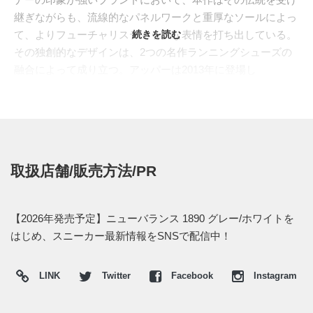
継ぎながらも、流線的なパネルワークと重厚なソールによっ
て、よりフューチャリスティックな表情を打ち出している。
続きを読む
その独創的なデザインは、2つの名作ランニングシューズの
融合によって成り立つ。アッパーは2013年に登場し
た"890v3"から着想を得た波状のカットアウトパターンを採
用。軽量で通気性に優れたメッシュ素材の上に、TPUの保護
フィルムを圧着することで、スピード感のあるラインと耐久
性を両立させている。サイドには大ぶりな"N"ロゴを重ね、
複雑なレイヤーの中にも"NEW BALANCE"らしい端正なバラ
取扱店舗/販売方法/PR
ンスを残した。ソールユニットには、2010年に精鋭技術者集
団"SUPER TEAM 33(スーパー チーム 33)"が手掛けた最高峰
モデル"MR2002"のオリジナルソールを継承。フルレングス
【2026年発売予定】ニューバランス 1890 グレー/ホワイトを
で"N-ERGY(エナジー)"と"ABZORB"を配し、アーチ部
はじめ、スニーカー最新情報をSNSで配信中！
を"STABILITY WEB(スタビリティウェブ)"で補強すること
で、衝撃吸収性と安定性を高いレベルで引き出している。
LINK
Twitter
Facebook
Instagram
今回スタンバイしたニューカラーは、複雑な構造をあえて穏
やかなグレーとオフホワイトで包み込んだ一足。アッパーに