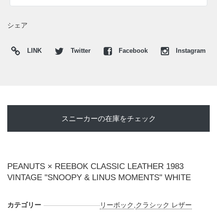
トを作り出した。トウ先のブラックラバーはスヌーピーの鼻
を連想させ、サイドのウィンドウラベルは右足に"Reebok"、
シェア
左足に"PEANUTS"ロゴを配置。ヒールも左右で異なるロゴ
をあしらい、クラシックな一足の中にコラボレーションらし
LINK
Twitter
Facebook
Instagram
い遊び心を忍ばせている。さらにライニングとインソール、
ボックスには、ライナスのブランケットを思わせる淡いブル
ーをセット。タンラベルには左右で異なるコミックシーンを
描き、スヌーピーとライナスの関係性を足元で楽しめる仕様
へと仕上げられた。
スニーカーの在庫をチェック
日本国内では2026年6月5日より、リーボック公式オンライン
ショップにて発売開始。価格は16,500円(税込)。また新たな
情報が入り次第、スニーカーウォーズの
X
や
Facebook
などで
報告したい。
PEANUTS × REEBOK CLASSIC LEATHER 1983
VINTAGE "SNOOPY & LINUS MOMENTS" WHITE
カテゴリー
リーボック
,
クラシック レザー