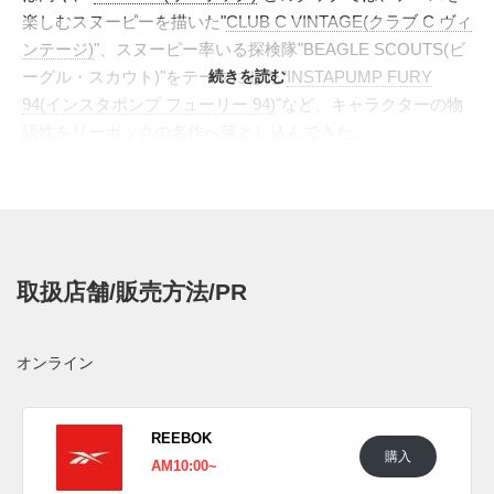
楽しむスヌーピーを描いた"
CLUB C VINTAGE(クラブ C ヴィ
ンテージ)
"、スヌーピー率いる探検隊"BEAGLE SCOUTS(ビ
ーグル・スカウト)"をテーマにした"
続きを読む
INSTAPUMP FURY
94(インスタポンプ フューリー 94)
"など、キャラクターの物
語性をリーボックの名作へ落とし込んできた。
今回のベースに選ばれたのは、1983年にランニングシューズ
として誕生した"CLASSIC LEATHER(クラシック レザー)"。
柔らかなレザーアッパーと端正なシルエットで、スポーツシ
ューズとしての機能性と日常に馴染むクリーンさを両立し、
今なおブランドの定番として支持を集めている。本作では、
取扱店舗/販売方法/PR
アーカイブの空気感を色濃く残す"CLASSIC LEATHER 1983
VINTAGE(クラシック レザー 1983 ヴィンテージ)"を採用。
レトロなランニングシューズの佇まいに、"PEANUTS"なら
オンライン
ではの愛らしいディテールを重ねている。
テーマは、スヌーピーとライナスの何気ないやり取りを切り
取った"SNOOPY & LINUS MOMENTS"。アッパーはホワイ
REEBOK
購入
トレザーを中心に構成し、履き口やアウトソールにブラック
AM10:00~
を効かせることで、スヌーピーを思わせる白黒のコントラス