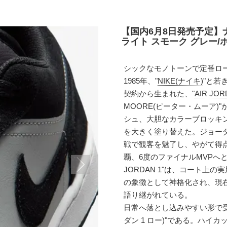
【国内6月8日発売予定】ナ
ライト スモーク グレー/ホワイ
シックなモノトーンで定番ロ
1985年、"
NIKE(ナイキ)
"と若き
契約から生まれた、"
AIR JO
MOORE(ピーター・ムーア
シュ、大胆なカラーブロッキ
を大きく塗り替えた。ジョー
戦で観客を魅了し、やがて得点
覇、6度のファイナルMVPへ
JORDAN 1"は、コート上
の象徴として神格化され、現
語り継がれている。
日常へ落とし込みやすい形で受け継
ダン 1 ロー)"である。ハ