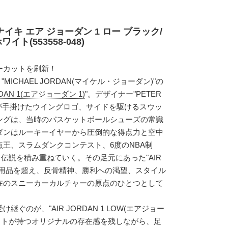
イキ エア ジョーダン 1 ロー ブラック/
ト(553558-048)
ーカットを刷新！
"MICHAEL JORDAN(マイケル・ジョーダン)"の
RDAN 1(エアジョーダン 1)
"。デザイナー"PETER
)"が手掛けたウイングロゴ、サイドを駆けるスウッ
ングは、当時のバスケットボールシューズの常識
ダンはルーキーイヤーから圧倒的な得点力と空中
王、スラムダンクコンテスト、6度のNBA制
と伝説を積み重ねていく。その足元にあった"AIR
の実用品を超え、反骨精神、勝利への渇望、スタイル
在のスニーカーカルチャーの原点のひとつとして
ぐのが、"AIR JORDAN 1 LOW(エアジョー
イカットが持つオリジナルの存在感を残しながら、足