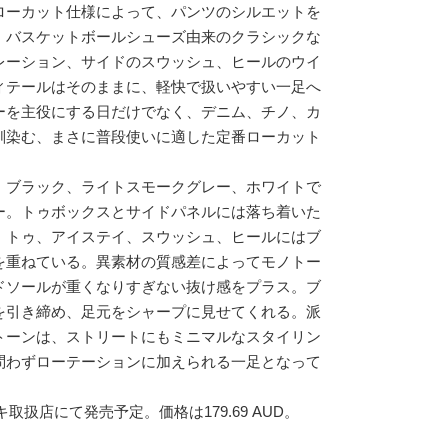
ローカット仕様によって、パンツのシルエットを
。バスケットボールシューズ由来のクラシックな
レーション、サイドのスウッシュ、ヒールのウイ
ィテールはそのままに、軽快で扱いやすい一足へ
ーを主役にする日だけでなく、デニム、チノ、カ
馴染む、まさに普段使いに適した定番ローカット
、ブラック、ライトスモークグレー、ホワイトで
ー。トゥボックスとサイドパネルには落ち着いた
、トゥ、アイステイ、スウッシュ、ヒールにはブ
を重ねている。異素材の質感差によってモノトー
ドソールが重くなりすぎない抜け感をプラス。ブ
を引き締め、足元をシャープに見せてくれる。派
トーンは、ストリートにもミニマルなスタイリン
問わずローテーションに加えられる一足となって
キ取扱店にて発売予定。価格は179.69 AUD。