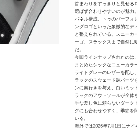
首まわりをすっきりと見せる
選ばず合わせやすいのが魅力
パネル構成、トゥのパーフォ
ングロゴといった象徴的なデ
と整えられている。スニーカ
ーゴ、スラックスまで自然に
だ。
今回ラインナップされたのは
まとめたシックなニューカラ
ライトグレーのレザーを配し
ラックのスウェード調パーツ
ンに奥行きを与え、白いミッ
ラックのアウトソールが全体
手な差し色に頼らないダーク
グにも合わせやすく、季節を
いる。
海外では2026年7月1日にナイ