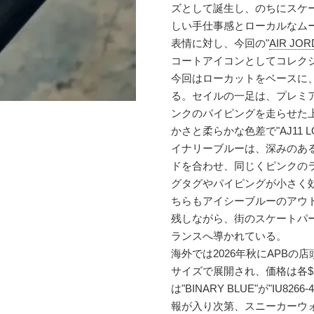
ズとして誕生し、のちにスケート
しい手仕事感とローカルなム
表情に対し、今回の"
AIR JO
コートアイコンとしてコレク
今回はローカットをベースに
る。セイルの一足は、プレミ
ンクのパイピングを走らせた
かさと柔らかな色差で"AJ11
イナリーブルーは、深みのあ
ドを合わせ、同じくピンクの
グタグやパイピングが小さく
ちらもアイシーブルーのアウト
残しながら、街のスケートパ
ランスへ導かれている。
海外では2026年秋にAPB
サイズで展開され、価格は各$
は"BINARY BLUE"が"IU8
報が入り次第、スニーカーウ