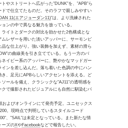
やストリートへ広がった"DUNK"を、"APB"ら
ードで仕立てたものだ。そのラフで親しみやすい
RDAN 11(エアジョーダン11)
"は、より洗練された
ションの中で異なる魅力を放っている。
、ライトとダークの対比を効かせた2色構成とな
アムレザーを用いた淡いアッパーに、サーモンピ
上品な仕上がり。強い装飾を加えず、素材の滑ら
 LOW"の曲線美を引き立てている。もう一方のバ
るネイビー系のアッパーに、艶やかなマッドガー
ラインを差し込んだ。落ち着いた色調の中にハン
効き、足元にAPBらしいアクセントを添える。ど
ソールを備え、クラシックな"AJ11"の透明感を
ークで撮影されたビジュアルにも自然に馴染むバ
の店頭およびオンラインにて発売予定。ユニセックス
200。現時点で判明しているスタイルコード
266-400"、"SAIL"は未定となっている。また新たな情
ォーズの
X
や
Facebook
などで報告したい。