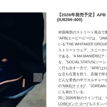
【2026年発売予定】APB 
(IU8266-400)
米国南部のストリート視点で磨き上
"APB(エーピービー)"は、"J
いる"THE WHITAKER G
ストリートウェア、スニーカ
である。"A MA MANIÉR
を、"SOCIAL STATUS
く打ち出す一方で、"APB"
な立ち位置を担う。店舗で何
どんな景色の中でカルチャー
の"
NIKE(ナイキ)
"、"JORDA
にも表れている。
同じ2026年秋のラインでは
LOW(ダンク ロー)
"もスタン