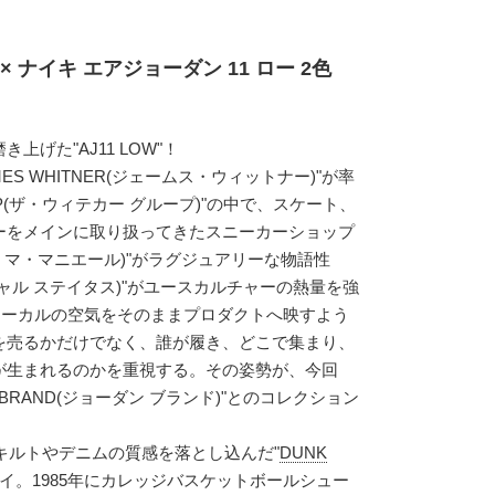
× ナイキ エアジョーダン 11 ロー 2色
げた"AJ11 LOW"！
AMES WHITNER(ジェームス・ウィットナー)"が率
ROUP(ザ・ウィテカー グループ)"の中で、スケート、
ーをメインに取り扱ってきたスニーカーショップ
E(ア・マ・マニエール)"がラグジュアリーな物語性
(ソーシャル ステイタス)"がユースカルチャーの熱量を強
はローカルの空気をそのままプロダクトへ映すよう
を売るかだけでなく、誰が履き、どこで集まり、
が生まれるのかを重視する。その姿勢が、今回
N BRAND(ジョーダン ブランド)"とのコレクション
、キルトやデニムの質感を落とし込んだ"
DUNK
バイ。1985年にカレッジバスケットボールシュー