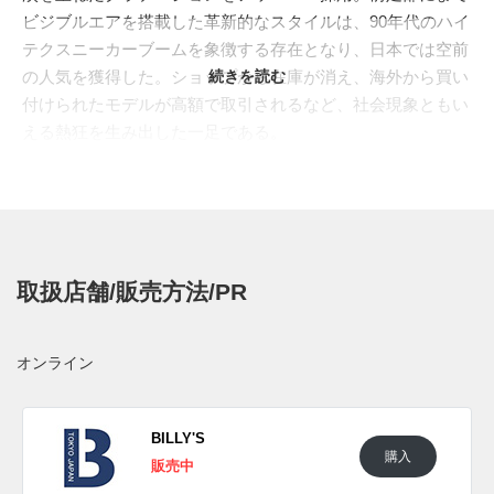
ビジブルエアを搭載した革新的なスタイルは、90年代のハイ
テクスニーカーブームを象徴する存在となり、日本では空前
の人気を獲得した。ショップから在庫が消え、海外から買い
続きを読む
付けられたモデルが高額で取引されるなど、社会現象ともい
える熱狂を生み出した一足である。
これまでに数多くのカラーバリエーションが展開されてき
た"AIR MAX 95"に、今回はオリジナル初期のウィメンズモデ
ルを彷彿とさせるブロッキングが登場。ミッドソールは軽や
かなホワイトでまとめ、その上のボーダーラインもホワイト
からグレーへとグラデーションするように配置し、全体を明
取扱店舗/販売方法/PR
るいトーンで整えている。シュータン、シューレースルー
プ、ヒールのミニスウッシュにはライトクリムゾンを採用。
日本では"赤グラデ"の愛称でも親しまれた"
COMET RED(コ
オンライン
メットレッド)
"に似たムードを漂わせながら、より軽やかで
クリーンな方向へと再構築されている。フェミニンな色使い
の中にも、"AIR MAX 95"本来の力強さをしっかりと残した仕
BILLY'S
購入
上がりとなっている。
販売中
韓国では2026年6月18日よりナイキ取扱店にて発売開始。価