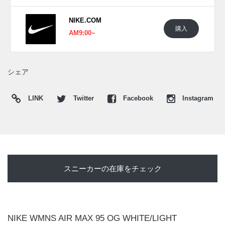
格は$190。
NIKE.COM
購入
AM9:00~
UPDATE
日本国内では2026年6月29日にNIKE.COMで発売予定。価格
は24,200円 (税込)。また新たな情報が入り次第、スニーカー
シェア
ウォーズの
X
や
Facebook
などで報告したい。
LINK
Twitter
Facebook
Instagram
スニーカーの在庫をチェック
NIKE WMNS AIR MAX 95 OG WHITE/LIGHT