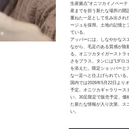
生産拠点"オニツカイノベーテ
産までを担う新たな場所の開
重ねた一足として生み出され
ージュを採用。土地の記憶と
ている。
アッパーには、しなやかなス
ながら、毛足のある質感が陰
る。オニツカタイガーストラ
さをプラス。タンには"L9"
を添えた。限定ショッパーと
な一足へと仕上げられている
国内では2026年5月22日
予定。オニツカギャラリースト
い、30足限定で販売予定。価格は
た新たな情報が入り次第、ス
い。