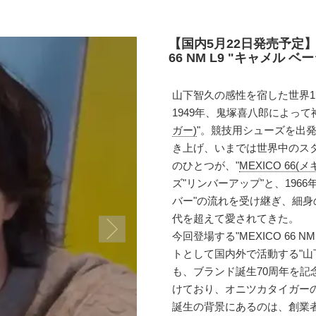
【国内5月22日発売予定】
66 NM L9 "キャメル ベージ
山下智久の感性を宿した世界1,00
1949年、鬼塚喜八郎によって
ガー)
"。競技用シューズを出
き上げ、いまでは世界中のス
のひとつが、"
MEXICO 66(メ
ズ"リンバーアップ"と、196
バー"の流れを受け継ぎ、細
代を超えて愛されてきた。
今回登場する"MEXICO 66 N
トとして国内外で活動する"山
も、ブランド誕生70周年を記
けており、オニツカタイガー
誕生の背景にあるのは、創業