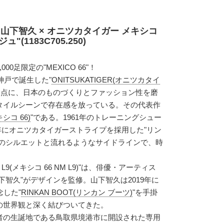
山下智久 × オニツカタイガー メキシコ
ュ"(1183C705.250)
0足限定の"MEXICO 66"！
神戸で誕生した"
ONITSUKATIGER(オニツカタイ
発点に、日本のものづくりとファッション性を磨
タイルシーンで存在感を放っている。その代表作
キシコ 66)
"である。1961年のトレーニングシュー
6年にオニツカタイガーストライプを採用した"リン
身のシルエットと流れるようなサイドラインで、時
M L9(メキシコ 66 NM L9)"は、俳優・アーティス
下智久"がデザインを監修。山下智久は2019年に
念した"
RINKAN BOOT(リンカン ブーツ)
"を手掛
の世界観と深く結びついてきた。
者の生誕地である鳥取県境港市に開設された専用