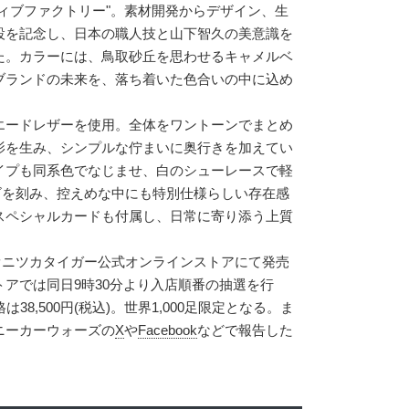
ィブファクトリー"。素材開発からデザイン、生
設を記念し、日本の職人技と山下智久の美意識を
た。カラーには、鳥取砂丘を思わせるキャメルベ
ブランドの未来を、落ち着いた色合いの中に込め
エードレザーを使用。全体をワントーンでまとめ
影を生み、シンプルな佇まいに奥行きを加えてい
イプも同系色でなじませ、白のシューレースで軽
ロゴを刻み、控えめな中にも特別仕様らしい存在感
スペシャルカードも付属し、日常に寄り添う上質
。
よりオニツカタイガー公式オンラインストアにて発売
アでは同日9時30分より入店順番の抽選を行
38,500円(税込)。世界1,000足限定となる。ま
ニーカーウォーズの
X
や
Facebook
などで報告した