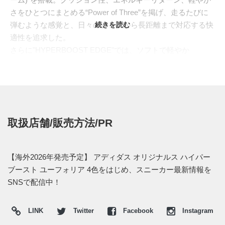
さをひとつにまとめる“Power of Three”を掲げ、走るたびに
弾むような感覚と、日々のジョグから長距離まで対応する快
続きを読む
適性を追求した。
さらに"HYPERBOOST EDGE"では、ソフトで軽やか
な"PRIMEWEAVE(プライムウィーブ)"アッパー、グリップ力
を高める"LIGHTTRAXION(ライトトラクション)"アウトソー
ル、6mmドロップの厚底設計を採用。アディダスのランニ
ングフットウェアとして初めてミッドソールにスリーストラ
イプスを配置した。スピードを競うだけでなく、走る楽しさ
取扱店舗/販売方法/PR
も押し出した、従来のレーシング系モデルとは一味違った一
足となっている。
今回の"HYPERBOOST EUPHORIA(ハイパーブースト ユー
【海外2026年発売予定】 アディダス オリジナルス ハイパー
フォリア)"は、その"HYPERBOOST"の思想を"ADIDAS
ブースト ユーフォリア 4色をはじめ、スニーカー最新情報を
ORIGINALS(アディダス オリジナルス)"のライフスタイル領
SNSで配信中！
域へと引き寄せたニューフェイスである。"EUPHORIA"は、
高揚感や幸福感を意味する言葉。ランニングシューズ由来の
LINK
Twitter
Facebook
Instagram
厚みあるミッドソールを主役にしながら、よりリラックスし