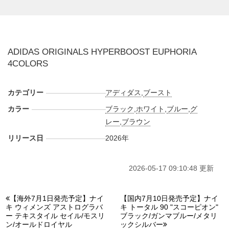
たローカットシルエットへ整え、日常のスタイリングにも馴
染むスニーカーとして再構築。アッパーはメッシュとニット
を組み合わせたテクニカルな構成で、サイドには立体的な格
子状パターンやグラデーションを採用。シューレースまわり
ADIDAS ORIGINALS HYPERBOOST EUPHORIA
はすっきりと抑え、ボリュームのあるソールとの対比によっ
4COLORS
て、近未来的でありながら街履きしやすいバランスに仕上げ
ている。
海外では2026年にアディダス オリジナルス取扱店にて発売
カテゴリー
アディダス
,
ブースト
予定。価格は未定。また新たな情報が入り次第、スニーカー
カラー
ブラック
,
ホワイト
,
ブルー
,
グ
ウォーズの
X
や
Facebook
などで報告したい。
レー
,
ブラウン
リリース日
2026年
■
WHITE/BLUE(LA5974)
■
BLACK/WHITE(LA6219)
■
BLACK/BROWN(LA5996)
2026-05-17 09:10:48 更新
■
BLACK/GREY(KZ8510)
【海外7月1日発売予定】ナイ
【国内7月10日発売予定】ナイ
キ ウィメンズ アストログラバ
キ トータル 90 "スコーピオン"
ー テキスタイル セイル/モスリ
ブラック/ガンマブルー/メタリ
ン/オールドロイヤル
ックシルバー