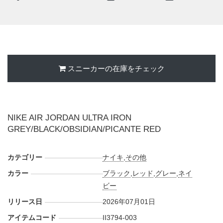
素材のレイヤードによって、日常のスタイリングに馴染む一
足へと仕上げられた。
海外では2026年7月1日よりジョーダン ブランド取扱店にて
発売予定。価格は234.38 AUD。また新たな情報が入り次
第、スニーカーウォーズの
X
や
Facebook
などで報告したい。
スニーカーの在庫をチェック
NIKE AIR JORDAN ULTRA IRON
GREY/BLACK/OBSIDIAN/PICANTE RED
カテゴリー
ナイキ
,
その他
カラー
ブラック
,
レッド
,
グレー
,
ネイ
ビー
リリース日
2026年07月01日
アイテムコード
II3794-003