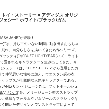
 トイ・ストーリー × アディダス オリジ
"ジェシー" ホワイト/ブラック/ガム
BA JANE"が登場！
トーリー)"は、持ち主のいない時間に動き出すおもちゃ
、別れ、自分らしさを描いてきた名作シリーズ。
(ウッディ)"や"BUZZ LIGHTYEAR(バズ・ライト
えて愛されるキャラクターを生み出してきた。今
(ジェシー)"は、"TOY STORY 2"から登場したカ
的で仲間思いな性格に加え、ウエスタン調の衣
チャップスが印象的な人気キャラクターである。
 JANE(サンバ ジェーン)"は、フットボールシュ
BA(サンバ)
"を、メリージェーン型のストラップ
ル。薄底なフォルムやガムソールのクラシックな
きく開いたデザインとワンストラップによって、