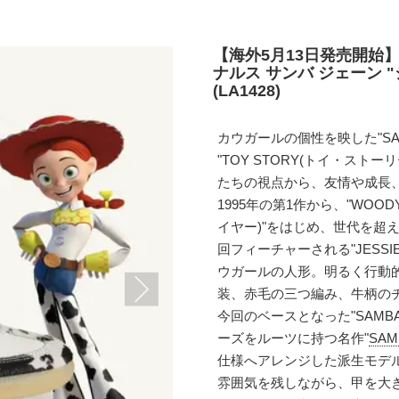
【海外5月13日発売開始】
ナルス サンバ ジェーン 
(LA1428)
カウガールの個性を映した"SAM
"TOY STORY(トイ・ス
たちの視点から、友情や成長
1995年の第1作から、"WOODY
イヤー)"をはじめ、世代を超
回フィーチャーされる"JESSIE
ウガールの人形。明るく行動
装、赤毛の三つ編み、牛柄の
今回のベースとなった"SAMBA
ーズをルーツに持つ名作"
SAM
仕様へアレンジした派生モデ
雰囲気を残しながら、甲を大