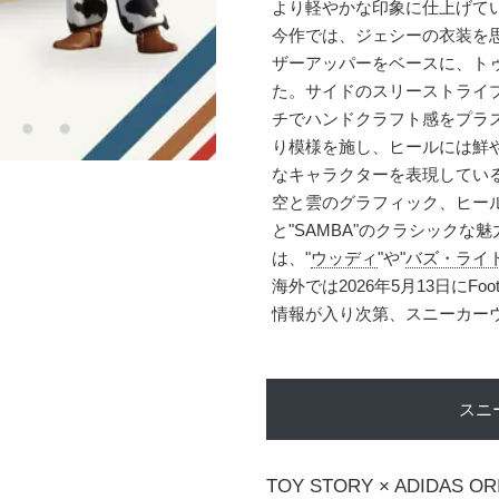
より軽やかな印象に仕上げて
今作では、ジェシーの衣装を
ザーアッパーをベースに、ト
た。サイドのスリーストライ
チでハンドクラフト感をプラ
り模様を施し、ヒールには鮮
なキャラクターを表現している。
空と雲のグラフィック、ヒール側
と"SAMBA"のクラシック
は、"
ウッディ
"や"
バズ・ライ
海外では2026年5月13日にFo
情報が入り次第、スニーカー
スニ
TOY STORY × ADIDAS OR