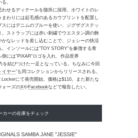
いる。
思わせるディテールを随所に採用。ホワイトのレ
ゥまわりには起毛感のあるカウプリントを配置し
プスにはデニムのブルーを使い、ジグザグステッ
ス。ストラップには赤い刺繍でウエスタン調の飾
やかなレッドを差し込むことで、ジェシーの快活
インソールには"TOY STORY"を象徴する青
には"PIXAR"ロゴを入れ、作品世界
な魅力を結びつけた一足となっている。ちなみに今回
トイヤー
"も同コレクションからリリースされる。
ot Lockerにて発売開始。価格は$110。また新たな
ウォーズの
X
や
Facebook
などで報告したい。
ーカーの在庫をチェック
IGINALS SAMBA JANE "JESSIE"