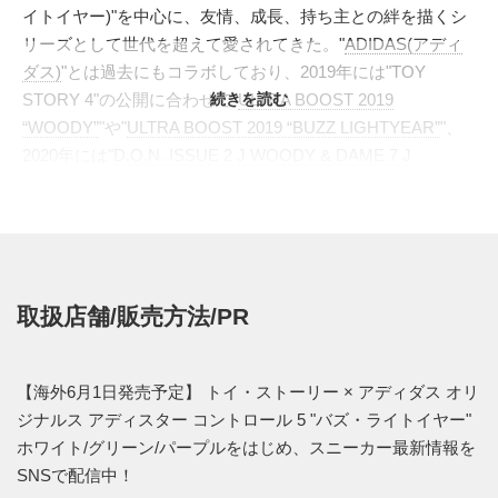
イトイヤー)"を中心に、友情、成長、持ち主との絆を描くシ
リーズとして世代を超えて愛されてきた。"
ADIDAS(アディ
ダス)
"とは過去にもコラボしており、2019年には"TOY
STORY 4"の公開に合わせて"
続きを読む
ULTRA BOOST 2019
“WOODY”
"や"
ULTRA BOOST 2019 “BUZZ LIGHTYEAR”
"、
2020年には"
D.O.N. ISSUE 2 J WOODY & DAME 7 J
BUZZ
"が登場して注目を集めた。
今回の"TOY STORY"コレクションでは、再び"BUZZ
LIGHTYEAR"をフィーチャー。ベースに選ばれた"ADISTAR
CONTROL 5(アディスター コントロール 5)"は、2008年にラ
ンニング向けの安定性を追求して登場したY2Kパフォーマン
取扱店舗/販売方法/PR
スモデルである。2026年に復活を遂げ、メッシュアッパー、
メタリックオーバーレイ、FORMOTIONヒールユニット、
ADIPRENE+ミッドソール、ミッドフットのトーションバー
【海外6月1日発売予定】 トイ・ストーリー × アディダス オリ
といった当時の機能的ディテールを、現代のストリート仕様
ジナルス アディスター コントロール 5 "バズ・ライトイヤー"
へと再構築している。
ホワイト/グリーン/パープルをはじめ、スニーカー最新情報を
本作では、白いメッシュアッパーをバズのスペーススーツに
SNSで配信中！
見立て、ライムグリーン、パープル、メタリックシルバーを