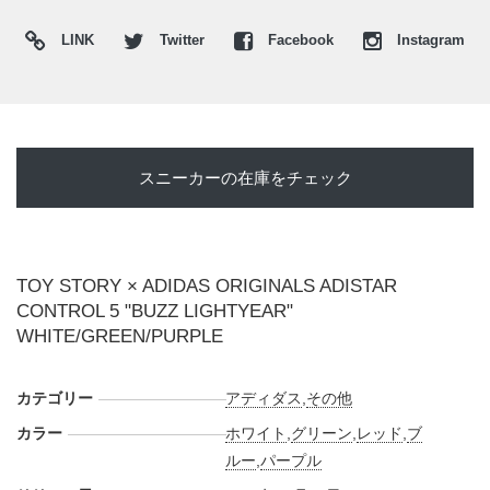
随所に配置。サイドのスリーストライプスには赤、緑、青を
LINK
Twitter
Facebook
Instagram
差し込み、胸元のボタンを思わせる。シュータンに
は"LIGHTYEAR"のネームラベル、ヒールには"SPACE
RANGER"パッチ、インソールには"PIXAR"ロゴをセット。
暗所ではシルバーのオーバーレイが光を拾い、宇宙服やガジ
ェットを思わせる雰囲気を強める。Y2Kランナーのテクニカ
スニーカーの在庫をチェック
ルなシルエットと、バズ・ライトイヤーのポップな世界観が
重なる、コレクションの中でも主役級の一足となっている。
海外では2026年6月1日にFoot Lockerにて発売予定。価格は
$130。また新たな情報が入り次第、スニーカーウォーズの
X
TOY STORY × ADIDAS ORIGINALS ADISTAR
や
Facebook
などで報告したい。
CONTROL 5 "BUZZ LIGHTYEAR"
WHITE/GREEN/PURPLE
カテゴリー
アディダス
,
その他
カラー
ホワイト
,
グリーン
,
レッド
,
ブ
ルー
,
パープル