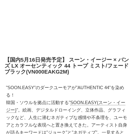
【国内5月16日発売予定】 スーン・イージー × バン
ズ LX オーセンティック 44 トープ ミスト/フェード
ブラック(VN000EAKG2M)
"SOON.EASY"のダークユーモアが"AUTHENTIC 44"を染め
る！
韓国・ソウルを拠点に活動する"
SOON.EASY(スーン・イー
ジー)
"。絵画、デジタルドローイング、立体作品、グラフィ
ックなど、人生に潜むネガティブな感情や不条理を、ユーモ
アとカラフルな表現へと置き換えてきた。アーティスト自身
が語るキーワードは"ジョーク"と"ネガティブ"。一見すると