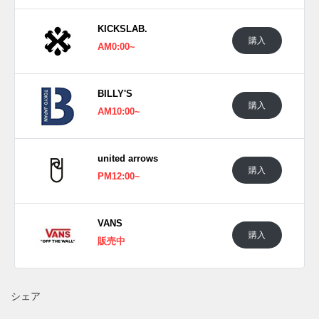
常のオーセンティックとは異なる奥行きある表情を与えてい
KICKSLAB.
る。"SOON.EASY"のアイロニーと遊び心を重ねた、アート
購入
AM0:00~
ピースのような一足となっている。
日本国内では2026年5月16日よりバンズ取扱店にて発売予
定。価格は12,650円(税込)。
BILLY'S
また新たな情報が入り次第、スニーカーウォーズの
X
や
購入
AM10:00~
Facebook
などで報告したい。
united arrows
購入
PM12:00~
VANS
購入
販売中
シェア