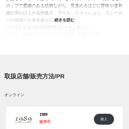
ポップで愛嬌のある絵柄ながら、見進めるほどに苦味や違和
感が浮かび上がる作風で、アート、ファッション、スニーカ
ーの領域でも存在感を広げている。
続きを読む
ベースとなる"
AUTHENTIC(オーセンティッ
ク)
"は、"
VANS(ヴァンズ)
"が1966年に創業した当
初、"STYLE 44"として誕生。デッキシューズをルーツに持つ
シンプルなローカット、無駄を削ぎ落としたキャンバスアッ
パー、足裏でボードを捉えるワッフルソールによって、1970
年代の南カリフォルニアのスケーターたちに浸透。1993年に
は正式に"AUTHENTIC"の名を得て、以降もカスタム、アー
取扱店舗/販売方法/PR
ト、音楽、スケートカルチャーのキャンバスとして愛され続
けてきた。2026年はその誕生から60周年にあた
り、"AUTHENTIC 44"という呼称は、モデルが持つ最初期の
オンライン
記憶を強く呼び起こす。
今回のコラボレーションでは、アッパーには赤い手書き
の"VANS"のレタリングやネズミのキャラクターを散りば
1989
購入
め、かわいらしさと不穏さが同居する独特のムードを構築。
販売中
ミッドソールにはタイルやレンガのような線を描き込み、通