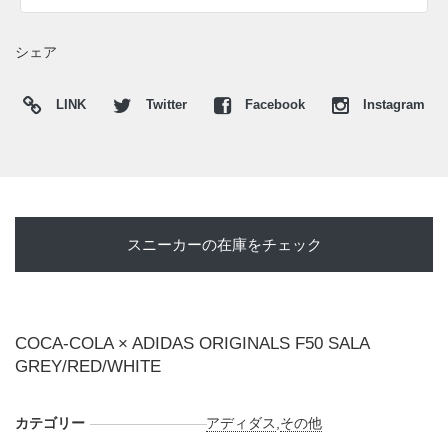
ルが軽快な印象を引き出している。ヒールやシュータンに
は"Coca-Cola"のブランディングを配置し、インソールには
シェア
大きなスクリプトロゴをプリント。足元にもコラボレーショ
ンらしい遊び心を加えた一足となっている。
LINK
Twitter
Facebook
Instagram
海外では2026年6月6日にアディダス取扱店にて発売予定。価
格は$140。
UPDATE
日本国内では2026年6月6日にADIDAS ONLINEで発売予定。
スニーカーの在庫をチェック
価格は17,600円 (税込)。 また新たな情報が入り次第、スニー
カーウォーズの
X
や
Facebook
などで報告したい。
COCA-COLA × ADIDAS ORIGINALS F50 SALA
GREY/RED/WHITE
カテゴリー
アディダス
,
その他