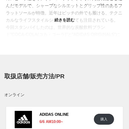
んだモデルで、シャープなシルエットとグリップ性のあるフ
ラットソールが特徴。近年はピッチの外でも履ける、テクニ
カルなライフスタイルシューズとしても注目されている。
続きを読む
今回スタンバイしたのは、世界的な炭酸飲料ブラン
ド"COCA-COLA(コカ・コーラ)"と"ADIDAS ORIGINALS"に
よる全6種類のフットウェアコレクションの一足。2足
の"SAMBA"、2足の"SUPERSTAR"、"ADISTAR CONTROL
5"とともにラインナップされる本作は、コカ・コーラの缶を
思わせるメタリックな質感を主役にした一足となる。クラシ
ックな赤と白のブランドカラーを、"F50"らしい流線的なパ
取扱店舗/販売方法/PR
ネルワークへ重ねることで、フットボール由来のスピード感
にポップなコラボレーション感を加えている。
アッパーはシルバーグレーのメタリック素材で包み込み、サ
オンライン
イドからつま先へ伸びるレッドのラインがコカ・コーラのロ
ゴやラベルカラーを連想させる。表面には水滴のような細か
なエンボス装飾を散りばめ、冷えた缶の表面に浮かぶ結露を
ADIDAS ONLINE
購入
表現。立体的なパネルとステッチがF50らしいスピード感を
6/6 AM10:00~
際立たせ、ホワイトのミッドソールとグレーのインドアソー