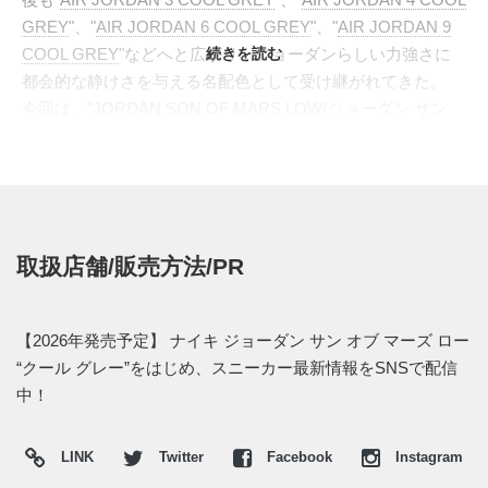
GREY
"、"
AIR JORDAN 6 COOL GREY
"、"
AIR JORDAN 9
COOL GREY
"などへと広がり、ジョーダンらしい力強さに
続きを読む
都会的な静けさを与える名配色として受け継がれてきた。
今回は、"JORDAN SON OF MARS LOW(ジョーダン サン
オブ マーズ ロー)"にクールグレーを落とし込んだ。モデル名
の"MARS"は、映画監督"SPIKE LEE(スパイク・リー)"が自身
の映画"SHE'S GOTTA HAVE IT"で演じたキャラクタ
ー、"MARS BLACKMON(マーズ・ブラックモン)"に由来す
る。80年代後半から90年代にかけて、マーズは"MICHAEL
取扱店舗/販売方法/PR
JORDAN(マイケル・ジョーダン)"とともにナイキのCMへ登
場し、"It's gotta be the shoes(きっとシューズのおかげだ)"の
フレーズでエアジョーダンをコートの外のカルチャーへ押し
【2026年発売予定】 ナイキ ジョーダン サン オブ マーズ ロー
広げた存在だった。"
JORDAN SPIZIKE(ジョーダン スパイジ
“クール グレー”をはじめ、スニーカー最新情報をSNSで配信
ーク)
"と同じく、"SON OF MARS"もまた、スパイク・リー
中！
とジョーダンブランドの関係性をスニーカーとして再構築し
たハイブリッドモデルとなっている。
LINK
Twitter
Facebook
Instagram
今作は、"
AIR JORDAN 3
"、"
AIR JORDAN 4
"、"
AIR