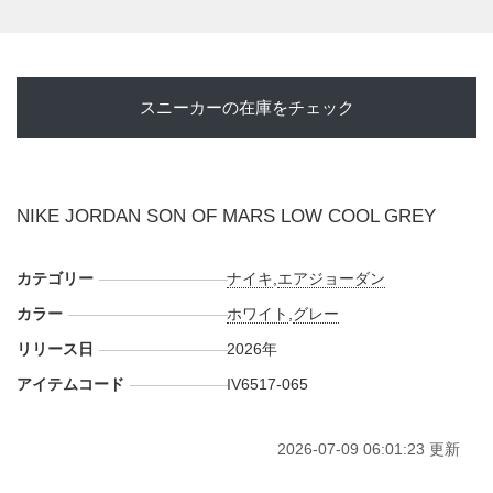
JORDAN 5
"、"
AIR JORDAN 6
"の意匠を重ね合わせるローカ
ットシルエットをベースに、"AIR JORDAN 11 COOL
GREY"を思わせる静かなグレートーンで統一。淡いグレーの
アッパーに、艶やかなパテントレザーをトゥ、マッドガー
スニーカーの在庫をチェック
ド、ヒールへ配置することで、クールグレーらしい上品な光
沢を引き出している。サイドのストラップ、ボリュームのあ
るシュータン、ビジブルAIR、"SON OF"と"MARS"のデュブ
レ、半透明のアイシーアウトソールが、複数のジョーダンの
NIKE JORDAN SON OF MARS LOW COOL GREY
記憶を一足の中で交錯させる。過去の名作カラーをそのまま
なぞるのではなく、ハイブリッドモデルらしい複雑なパーツ
構成によって、クールグレーの魅力を新たな角度から表現し
カテゴリー
ナイキ
,
エアジョーダン
た一足だ。
カラー
ホワイト
,
グレー
海外では2026年にジョーダンブランド取扱店にて発売予定。
リリース日
2026年
また新たな情報が入り次第、スニーカーウォーズの
X
や
アイテムコード
IV6517-065
Facebook
などで報告したい。
2026-07-09 06:01:23 更新