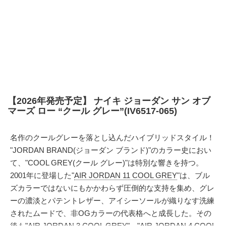
【2026年発売予定】 ナイキ ジョーダン サン オブ
マーズ ロー “クール グレー”(IV6517-065)
名作のクールグレーを落とし込んだハイブリッドスタイル！
"JORDAN BRAND(ジョーダン ブランド)"のカラー史におい
て、"COOL GREY(クール グレー)"は特別な響きを持つ。
2001年に登場した"
AIR JORDAN 11 COOL GREY
"は、ブル
ズカラーではないにもかかわらず圧倒的な支持を集め、グレ
ーの濃淡とパテントレザー、アイシーソールが織りなす洗練
されたムードで、非OGカラーの代表格へと成長した。その
後も"
AIR JORDAN 3 COOL GREY
"、"
AIR JORDAN 4 COOL