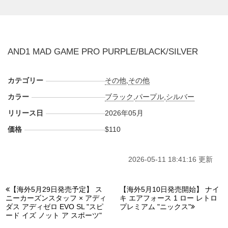
様へとアップデート。Y2Kらしい近未来的なシルエットはそ
のままに、よりタフなパフォーマンスシューズへと再構築。
フィット感を細かく調整できる内蔵Dリング式のギリーレー
シングに加え、シューレースを覆う伸縮性素材には新たにジ
AND1 MAD GAME PRO PURPLE/BLACK/SILVER
ップクロージャーを追加。素早い着脱を可能にしながら、足
元のホールド感も高めている。インソール形状やクッション
の硬度にも調整を加え、快適な履き心地へと導いた。最新カ
カテゴリー
その他
,
その他
ラーは、パープルとブラックの美しいコントラストが印象
カラー
ブラック
,
パープル
,
シルバー
的。上質なヌバックと艶やかなパテント素材にメタリックな
リリース日
2026年05月
質感を重ね、奥行きのある表情を創出している。タン
の"AND1"ロゴや精巧なステッチワーク、流れるようなデザ
価格
$110
インラインが、2000年当時の熱気を呼び覚ます。
海外では2026年5月にAND1取扱店にて発売予定。価格は
2026-05-11 18:41:16 更新
$110。また新たな情報が入り次第、スニーカーウォーズの
X
や
Facebook
などで報告したい。
【海外5月29日発売予定】 ス
【海外5月10日発売開始】 ナイ
ニーカーズンスタッフ × アディ
キ エアフォース 1 ロー レトロ
ダス アディゼロ EVO SL "スピ
プレミアム "ニックス"
ード イズ ノット ア スポーツ"