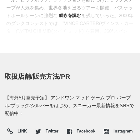
ープが人気を集め、世界各地を巡るツアーも開催。バスケッ
トボールシーンに強烈なインパクトを残していった。2000年
続きを読む
のダンクコンテストでは、"VINCE CARTER(ヴィンス・カー
ター)"が"
TAI CHI MID(タイチ ミッド)
"を着用。360°スピン
や、バウンズパスからのレッグスルーダンクなどを次々と決
め、"AND 1"の名を世界へと広めた。
2000年に発売された"MAD GAME MID(マッドゲーム ミッ
ド)"は、当時ニューヨーク・ニックスに所属してい
た"LATRELL SPREWELL(ラトレル・スプリーウェル)"の愛機
取扱店舗/販売方法/PR
としても知られる一足。ソールには、反発力を高めたフォー
ム素材"デュラスプリングミッドソール"を搭載し、ヒール直
下にはTPUパーツで包み込んだエアユニットを可視化した。
【海外5月発売予定】 アンドワン マッド ゲーム プロ パープ
複数のクッションパーツを組み合わせたハーモニクスクッシ
ル/ブラック/シルバーをはじめ、スニーカー最新情報をSNSで
ョンシステムと、中足部のX字状シャンクプレートにより、
配信中！
快適なバウンス性と安定感を両立している。
今作"MAD GAME MID PRO(マッドゲーム ミッド プロ)"は、
LINK
Twitter
Facebook
Instagram
オリジナルのディテールを残しながら、現代のオンコート仕