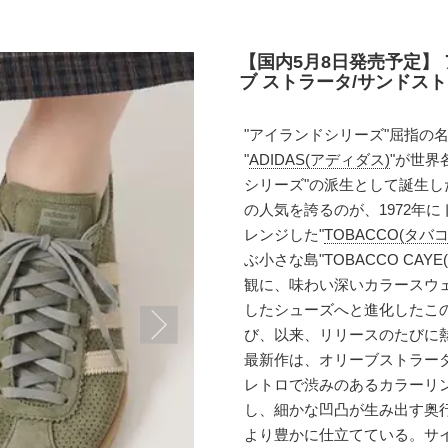
【国内5月8日発売予定】 
ブ ストラータ/サンドストーン
"アイランドシリーズ"屈指の
"
ADIDAS(アディダス)
"が世界
シリーズ"の派生として誕生し
の人気を誇るのが、1972年
レンジした"
TOBACCO(タバコ
ぶ小さな島"TOBACCO CA
観に、味わい深いカラースウ
したシューズへと進化したこの
び、以来、リリースのたびに
最新作は、オリーブストラー
レトロで渋みのあるカラーリ
し、細かな凹凸が生み出す奥
より豊かに仕立てている。サ