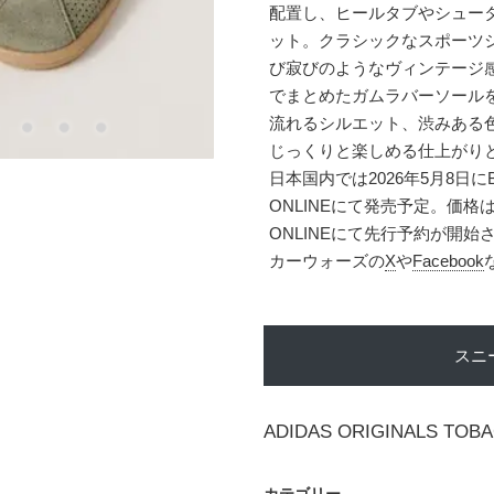
配置し、ヒールタブやシュー
ット。クラシックなスポーツ
び寂びのようなヴィンテージ
でまとめたガムラバーソール
流れるシルエット、渋みある
じっくりと楽しめる仕上がり
日本国内では2026年5月8日にBEA
ONLINEにて発売予定。価格は15
ONLINEにて先行予約が開
カーウォーズの
X
や
Facebook
スニ
ADIDAS ORIGINALS TOB