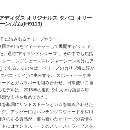
アディダス オリジナルス タバコ オリー
/ガム(IH9113)
名作に渋みあるオリーブカラー！
各国の都市をフィーチャーして展開する"シティ
た、通称"アイランドシリーズ"。その中でも屈指
にトレーニングシューズをレジャーシーン向けにア
)
"である。その名は、ベリーズのカリブ海に浮か
YE(タバコ・ケイ)"に由来する。 スポーティーな外
ェードとガムラバーを組み合わせ、日常使いに適
モデルは、2016年の復刻でも大きな話題を呼
熱烈な支持を集めてきた。
タを基調にサンドストーンとガムを組み合わせた
ング。アッパーにはパンチングスウェードを採用
行きのある質感が、落ち着いたオリーブの表情を
イドにはサンドストーンのスリーストライプスを