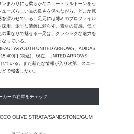
タンまわりにも柔らかなニュートラルトーンをセ
シューズらしい品の良さを保ちながら、どこか侘
感を漂わせている。足元には薄めのプロファイル
を採用。派手な装飾に頼らず、素材の質感、低く
色の重なりで魅せる一足は、クラシックな魅力を
となっている。
UTY&YOUTH UNITED ARROWS、ADIDAS
,400円 (税込)。現在、UNITED ARROWS
始されている。また新たな情報が入り次第、スニー
などで報告したい。
ーカーの在庫をチェック
ACCO OLIVE STRATA/SANDSTONE/GUM