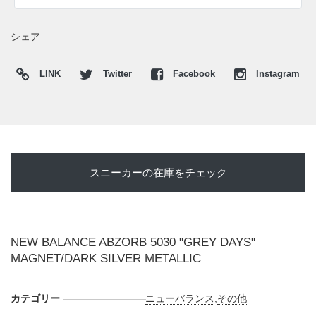
サイドにはプリント仕様の"N"ロゴを配置している。足元に
は立体成型ミッドソールをセットし、分割されたアウトソー
シェア
ルとヒールの"ABZORB SBS(アブゾーブ SBS)"ポッドが、テ
クニカルな存在感と快適な履き心地を両立。"NEW
LINK
Twitter
Facebook
Instagram
BALANCE"のグレーの歴史と、未来へ向かう造形美を同時に
味わえる一足となっている。
日本国内では2026年5月15日ニューバランス取扱店にて発売
予定。価格は18,920円 (税込)。また新たな情報が入り次第、
スニーカーウォーズの
X
や
Facebook
などで報告したい。
スニーカーの在庫をチェック
NEW BALANCE ABZORB 5030 "GREY DAYS"
MAGNET/DARK SILVER METALLIC
カテゴリー
ニューバランス
,
その他