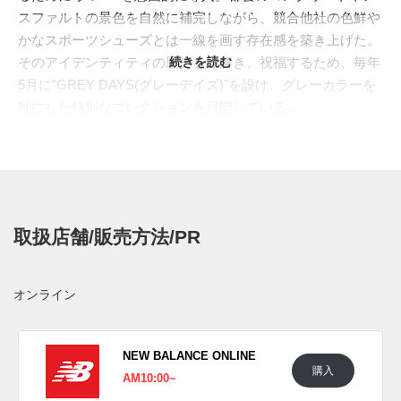
スファルトの景色を自然に補完しながら、競合他社の色鮮や
かなスポーツシューズとは一線を画す存在感を築き上げた。
そのアイデンティティの歴史を紐解き、祝福するため、毎年
続きを読む
5月に"GREY DAYS(グレーデイズ)"を設け、グレーカラーを
軸にした特別なコレクションを展開している。
その"GREY DAYS 2026"から登場するのが、新世代のライフ
スタイルモデル"ABZORB 5030(アブゾーブ 5030)"。1990年
代ランニングの代表格として親しまれてきた"530"の流線型
のDNAをデザインソースにしながら、"
ABZORB
2000
"や"
ABZORB 2010
"に連なる未来的なクッショニング表
取扱店舗/販売方法/PR
現へと発展させた。世紀末のパフォーマンスランニングを思
わせるスピード感と、現代的な曲線、カットアウェイを組み
合わせ、アーカイブの再解釈にとどまらない実験的なシルエ
オンライン
ットを作り出している。
アッパーにはパッド入りの合成素材を採用し、全体に波打つ
ようなデボスラインを走らせることで、金属的な光沢と立体
NEW BALANCE ONLINE
購入
感を強調。マグネットとダークシルバーメタリックでまとめ
AM10:00~
たボディは、重厚でありながらも流れるような陰影を生み、