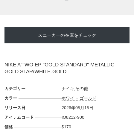
海外では2026年5月15日にナイキ取扱店にて発売予定。価格
は$170。また新たな情報が入り次第、スニーカーウォーズの
X
や
Facebook
などで報告したい。※画像はGSサイズ
スニーカーの在庫をチェック
NIKE A'TWO EP "GOLD STANDARD" METALLIC
GOLD STAR/WHITE-GOLD
カテゴリー
ナイキ
,
その他
カラー
ホワイト
,
ゴールド
リリース日
2026年05月15日
アイテムコード
IO8212-900
価格
$170