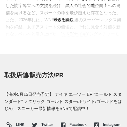
した読字障害への支援を続け、黒人の社会的地位向上への発
信を続けるなど、スポーツの枠を飛び越えた存在となった。
また、2026年には、WNBA史上最大級のスーパーマックス契
続きを読む
約を締結。女子アスリートの価値と、それに見合う対価を新
たなレベルへと引き上げた。"
NIKE(ナイキ)
"シグネチャーモ
デル第2弾、"
A'TWO(エーツー)
"は、90年代のバスケットボー
ルシューズを再解釈。立体成型されたアッパーは、真珠を護
る殻のように足全体を包み込む。また、前作でも採用された
柔らかな"CUSHLON 3.0(クシュロン 3.0)"に、フォアフッ
ト”ZOOM AIR(ズームエア)"を加えた新たなクッションセッ
取扱店舗/販売方法/PR
トを採用。年々プレーエリアを広げ、多彩なムーブや鋭いカ
ットを繰り出す"エイジャ"の進化をサポートする。
最新カラーでは、これまで獲得した金メダルやトロフィーを
【海外5月15日発売予定】 ナイキ エーツー EP "ゴールド スタ
想起させる、煌びやかな一足がスタンバイ。アッパーには、
ンダード" メタリック ゴールド スター/ホワイト/ゴールドをは
繊細なスネークスキンの質感を加え、さらにメタリックに輝
じめ、スニーカー最新情報をSNSで配信中！
くヒールケージをオン。煌めくゴールドのアクセントや、半
透明のアウトソールを添え、気品漂うラグジュアリーな仕上
LINK
Twitter
Facebook
Instagram
がりへ。