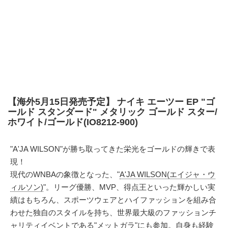
【海外5月15日発売予定】 ナイキ エーツー EP "ゴ
ールド スタンダード" メタリック ゴールド スター/
ホワイト/ゴールド(IO8212-900)
"A'JA WILSON"が勝ち取ってきた栄光をゴールドの輝きで表
現！
現代のWNBAの象徴となった、"
A'JA WILSON(エイジャ・ウ
ィルソン)
"。リーグ優勝、MVP、得点王といった輝かしい実
績はもちろん、スポーツウェアとハイファッションを組み合
わせた独自のスタイルを持ち、世界最大級のファッションチ
ャリティイベントである"メットガラ"にも参加。自身も経験