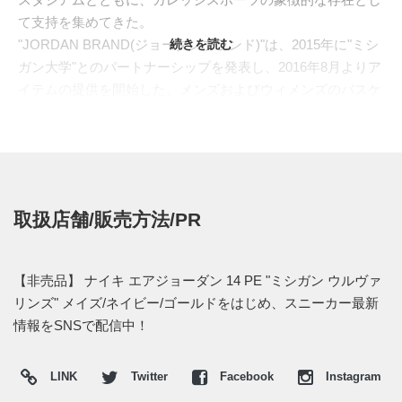
て支持を集めてきた。
"JORDAN BRAND(ジョーダンブランド)"は、2015年に"ミシ
続きを読む
ガン大学"とのパートナーシップを発表し、2016年8月よりア
イテムの提供を開始した。メンズおよびウィメンズのバスケ
ットボールチームに加え、フットボールチームのウェアやシ
ューズも展開されており、カレッジフットボールにおいて初
めて"JORDAN BRAND"を採用したチームとなった。
今回のベースとなる"
AIR JORDAN 14(エアジョーダン
14)
"は、1998年に"TINKER HATFIELD(ティンカー・ハットフ
取扱店舗/販売方法/PR
ィールド)"が手掛けた、"MICHAEL JORDAN(マイケル・ジョ
ーダン)"のシグネチャー。ジョーダンの愛車フェラーリから
着想を得た流線型のフォルム、サイドのシールド型エンブレ
【非売品】 ナイキ エアジョーダン 14 PE "ミシガン ウルヴァ
ム、シャンクプレートやカーボンファイバー調パーツが生み
リンズ" メイズ/ネイビー/ゴールドをはじめ、スニーカー最新
出すスピード感は、シリーズの中でも異彩を放つ。NBAファ
情報をSNSで配信中！
イナルで伝説の"LAST SHOT(ラストショット)"を沈めた足元
としても語り継がれ、競技性能と物語性を兼ね備えた一足で
LINK
Twitter
Facebook
Instagram
ある。