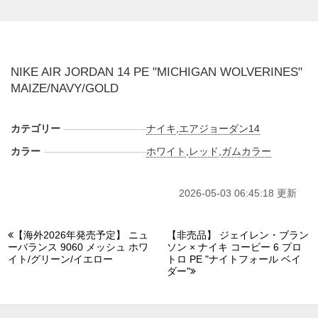
2026年は、この"AIR JORDAN 14"を使った大学PEがライン
ナップしている。これまでに"
OKLAHOMA
SOONERS
"、"
UNC TAR HEELS
"、"
SAN DIEGO STATE
UNIVERSITY
"、"
UCLA BRUINS
"、"
FLORIDA
NIKE AIR JORDAN 14 PE "MICHIGAN WOLVERINES"
GATORS
"、"
MARQUETTE
"、"
HOWARD
MAIZE/NAVY/GOLD
BISON
"、"
UNIVERSITY OF HOUSTON
"、"
CINCINNATI
BEARCATS
"、"
GEORGETOWN HOYAS
"が姿を見せてい
る。
カテゴリー
ナイキ
,
エアジョーダン14
新たにラインナップされる"MICHIGAN WOLVERINES"仕様
カラー
ホワイト
,
レッド
,
ガムカラー
の"AIR JORDAN 14(エアジョーダン 14)"は、アッパー全体に
メイズカラーを採用。シュータン、シューレース、ライニン
2026-05-03 06:45:18 更新
グ、ヒール、アウトソールにはネイビーを配置してカラーリ
ングを構成している。サイドのシールドパーツにはブロック
体の「M」ロゴをセットし、ヒール部分にはジャンプマンロ
【海外2026年発売予定】 ニュ
【非売品】 ジェイレン・ブラン
ーバランス 9060 メッシュ ホワ
ソン × ナイキ コービー 6 プロ
ゴと「23」のナンバリングを配置。つま先周りやミッドソー
イト/グリーン/イエロー
トロ PE "ナイトフォール ベイ
ルにはカーボンファイバー調のパネルが組み込まれ、シャン
ダー"
クプレートやシューレースのパーツにはメタリックゴールド
を採用した仕上がりとなっている。