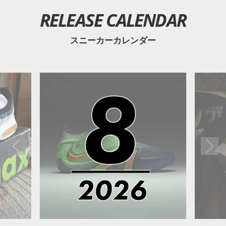
一般発売は予定されておらず、チーム関係者に向けたPEモ
RELEASE CALENDAR
デルとなる。 また新たな情報が入り次第、スニーカーウォ
ーズの
X
や
Facebook
などで報告したい。
スニーカーカレンダー
(pic. English Sole, tschettergearshop)