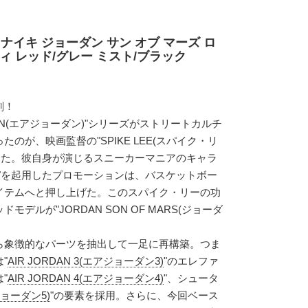
ナイキ ジョーダン サン オブ マーズ ロ
ィ レッド/グレー ミスト/ブラック
刻！
RDAN(エアジョーダン)"シリーズがストリートカルチ
のが、映画監督の"SPIKE LEE(スパイク・リ
った。彼自身が演じるスニーカーマニアのキャラ
"を起用したプロモーションは、バスケットボー
イテムへと押し上げた。このスパイク・リーの功
デルが"JORDAN SON OF MARS(ジョーダ
ら象徴的なパーツを抽出して一足に再構築。つま
"
AIR JORDAN 3(エアジョーダン3)
"のエレファ
"
AIR JORDAN 4(エアジョーダン4)
"、シュータ
アジョーダン5)
"の要素を採用。さらに、今回ベース