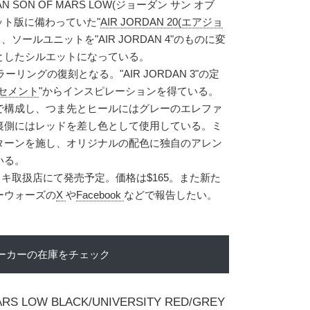
 SON OF MARS LOW(ジョーダン サン オブ
ット版に備わっていた"
AIR JORDAN 20(エアジョ
ソールユニットを"AIR JORDAN 4"のものに変
としたシルエットになっている。
ーリングの復刻となる。"AIR JORDAN 3"の定
セメント
"からインスピレーションを得ている。
で構成し、つま先とヒールにはグレーのエレファ
裏側にはレッドを差し色として使用している。ミ
ターンを施し、オリジナルの配色に独自のアレン
いる。
ナイキ取扱店にて発売予定。価格は$165。また新た
ーウォーズの
X
や
Facebook
などで報告したい。
ーカーの在庫をチェック
ARS LOW BLACK/UNIVERSITY RED/GREY