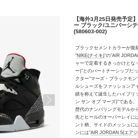
【海外3月25日発売予定】
ー ブラック/ユニバーシテ
(580603-002)
ブラックセメントカラーが復
"
NIKE(ナイキ)
"の"AIR JO
ャーで定着するきっかけとなった
ー)"とのパートナーシップだ
クター"マーズ・ブラックモン
ルシューズをファッションア
績を称えて誕生したハイブリッドモ
ン サン オブ マーズ)"である。
歴代のナンバリングモデルか
先とヒールのオーバーレイには
ント柄、サイドのメッシュには
ンには"
AIR JORDAN 5(エ