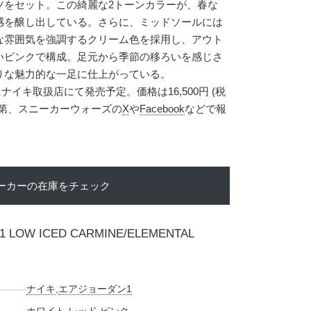
ツをセット。この綺麗な2トーンカラーが、春な
感を醸し出している。さらに、ミッドソールには
な雰囲気を強調するクリーム色を採用し、アウト
いピンクで構成。足元から季節の移ろいを感じさ
りな魅力的な一足に仕上がっている。
にナイキ取扱店にて発売予定。価格は16,500円 (税
次第、スニーカーウォーズの
X
や
Facebook
などで報
ーカーの在庫をチェック
 1 LOW ICED CARMINE/ELEMENTAL
ナイキ
,
エアジョーダン1