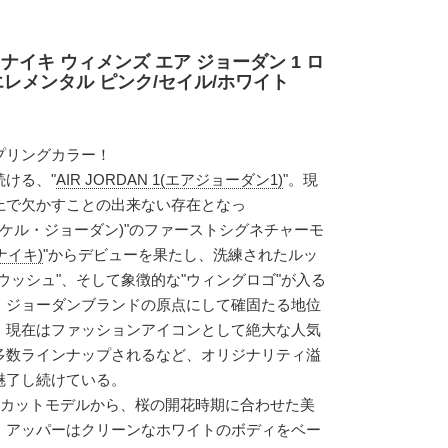
ナイキ ウィメンズ エア ジョーダン 1 ロ
エレメンタル ピンク/セイル/ホワイト
プリングカラー！
ける、"
AIR JORDAN 1(エアジョーダン1)
"。現
上で欠かすことの出来ない存在となっ
N(マイケル・ジョーダン)"のファーストシグネチャーモ
(ナイキ)
"からデビューを果たし、洗練されたルッ
ウッシュ"、そして象徴的な"ウィングロゴ"が入る
、ジョーダンブランドの原点にして確固たる地位
。現在はファッションアイコンとして絶大な人気
多数ラインナップされるなど、オリジナリティ溢
魅了し続けている。
"のローカットモデルから、桜の開花時期に合わせた美
。アッパーはクリーンなホワイトのボディをベー