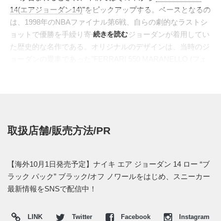
14(エアジョーダン14)
"をピックアップする。ベースとなるの
は、1998年のNBAファイナル第6戦、自らの劇的なラストシ
ョットで優勝を手繰り寄せた瞬間にジョーダンが着用してい
続きを読む
た歴史的な名作である。オリジナルのデザインは、当時のジ
ョーダンの愛車であった"FERRARI 550 MARANELLO (フェ
ラーリ 550 マラネロ)"からインスピレーションを得ている。
流線型の美しいシルエットや、空気吸入口を連想させるサイ
ドのベンチレーション、そしてエンブレムを模したジャンプ
マンロゴなど、スポーツカーのディテールを随所に落とし込
んだ高級感あふれる意匠が特徴である。
取扱店舗/販売方法/PR
今回新たにスタンバイしているのは、足元を軽快に見せるロ
ーカットモデル。現時点ではモックアップ段階の情報となる
が、アッパーにはエキゾチックな質感が漂うブラックのオー
【海外10月1日発売予定】ナイキ エア ジョーダン 14 ロー “ブ
ストリッチ素材が採用されると報じられている。ブラックで
ラック パック” ブラック/オフ ノワールをはじめ、スニーカー
統一されたソールユニットのサポートパーツには無機質なグ
最新情報をSNSで配信中！
レーを差し込み、全体をシックなモノクロームカラーで構
成。ハイエンドなスポーツカーの造形美とラグジュアリーな
LINK
Twitter
Facebook
Instagram
マテリアルが見事に交差する、重厚で洗練された仕上がりと