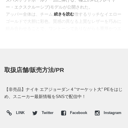
ー・エクスクルーシブ)モデルが公開された。
アッパー全体は、チームカラーを象徴するリッチなイエロー
続きを読む
ゴールドで大胆に彩色。質感の異なる上質なレザーを巧みに
組み合わせることで、ワントーンでありながらも重厚かつエ
レガントな奥行きを創出している。シューレースやアウトソ
ールにはクリーンなホワイトを差し込んで美しいコントラス
トを生み出し、シュータンとヒールには燦然と輝くメタリッ
クゴールドのジャンプマンロゴが鎮座。さらに、煌めくデュ
ブレやハングタグにはスクールロゴである"MU"が刻まれる
取扱店舗/販売方法/PR
など、選ばれし者のみが手にできるPEモデルならではのラ
グジュアリーなディテールが詰め込まれている。
特筆すべきは、2026年2月、"マイケル・ジョーダン"自身が
【非売品】ナイキ エアジョーダン 4 "マーケット大" PEをはじ
オーナーを務めるレーシングチーム"23XI RACING(23XIレー
め、スニーカー最新情報をSNSで配信中！
シング)"のタイラー・レディックがNASCARのレースを制し
た際、偉業を称えるためにサーキットへ歩み寄った"MJ"の足
LINK
Twitter
Facebook
Instagram
元をこの一足が飾っていたことだ。本来はマーケット大学の
関係者のみに配られる幻の非売品モデルだが、"バスケット