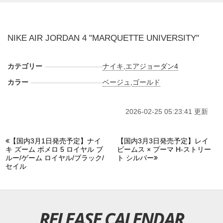
ボールの神様"が公の場で直々に着用したことでその存在価
値はさらに高まり、熱狂的なコレクターたちの間で激しい争
奪戦が巻き起こることは間違いない。 また新たな情報が入
NIKE AIR JORDAN 4 "MARQUETTE UNIVERSITY"
り次第、スニーカーウォーズの
X
や
Facebook
などで報告した
い。
カテゴリー
ナイキ
,
エアジョーダン4
カラー
ベージュ
,
ゴールド
2026-02-25 05:23:41 更新
【国内3月1日発売予定】ナイ
【国内3月3日発売予定】レイ
キ ズーム ボメロ 5 ロイヤル ブ
ビームス × プーマ H-ストリー
ルー/ゲーム ロイヤル/ブラック/
ト シルバー
セイル
RELEASE CALENDAR