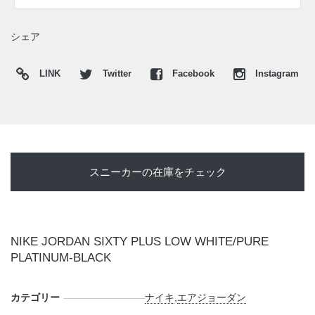
る。名作たちのディティールを結集し、"MJ"の伝説が蘇るよ
うだ。
シェア
海外では2026年にジョーダンブランド取扱店にて発売予定。
価格は$160。
LINK
Twitter
Facebook
Instagram
UPDATE
日本国内では2026年4月1日にナイキ取扱店にて発売予定。価
格は24,750円 (税込)。 また新たな情報が入り次第、スニーカ
ーウォーズの
X
や
Facebook
などで報告したい。
スニーカーの在庫をチェック
NIKE JORDAN SIXTY PLUS LOW WHITE/PURE
PLATINUM-BLACK
カテゴリー
ナイキ
,
エアジョーダン