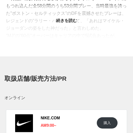
もつれ込んだ全58分間のうち53分間プレー、当時最強を誇っ
た"ボストン・セルティックス"のDFを震撼させたプレーは、
レジェンドの"ラリー・バード"をして、「あれはマイケル・
続きを読む
ジョーダンの姿をした神だった」と言わしめた。
"MJ"の"60点"オーバーはキャリアの中で5試合あったが、
2009年にはその偉業を称えたモデル、"JORDAN SIXTY
PLUS(ジョーダン シックスティ プラス)"がリリース。そし
て、2026年には細部をリファインした"JORDAN SIXTY
PLUS LOW(ジョーダン シックスティ プラス ロー)"として復
刻を果たす。パンチングされたトゥボックスは"
AIR
取扱店舗/販売方法/PR
JORDAN 1(エアジョーダン1)
"、アイレットやヒールカウン
ターは"
AIR JORDAN 2(エアジョーダン2)
"、サメの葉のよう
なミッドソールや全体のシルエットは"
AIR JORDAN 5(エア
オンライン
ジョーダン5)
"、サイドパネルの構造やヒールの"23"のナンバ
ーなどは"
AIR JORDAN 7(エアジョーダン7)
"と、4足のパー
ツをマッシュアップ。"AJ 5"を象徴するクリアラバーの足裏
NIKE.COM
購入
からは、ジャンプマンが覗く。純白のアッパーは、2006年に
AM9:00~
発売された"
AIR JORDAN 4 PURE MONEY
"を彷彿とさせ