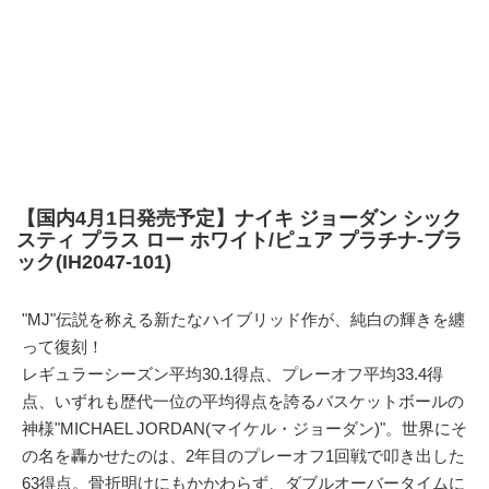
【国内4月1日発売予定】ナイキ ジョーダン シック
スティ プラス ロー ホワイト/ピュア プラチナ-ブラ
ック(IH2047-101)
"MJ"伝説を称える新たなハイブリッド作が、純白の輝きを纏
って復刻！
レギュラーシーズン平均30.1得点、プレーオフ平均33.4得
点、いずれも歴代一位の平均得点を誇るバスケットボールの
神様"MICHAEL JORDAN(マイケル・ジョーダン)"。世界にそ
の名を轟かせたのは、2年目のプレーオフ1回戦で叩き出した
63得点。骨折明けにもかかわらず、ダブルオーバータイムに