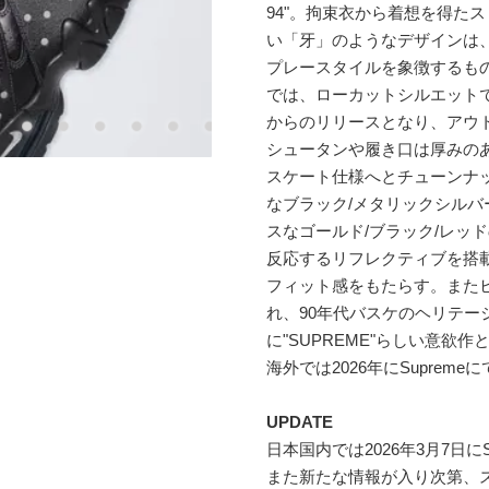
94"。拘束衣から着想を得た
い「牙」のようなデザインは
プレースタイルを象徴するものだ
では、ローカットシルエットで登場
からのリリースとなり、アウ
シュータンや履き口は厚みの
スケート仕様へとチューンナ
なブラック/メタリックシルバ
スなゴールド/ブラック/レッ
反応するリフレクティブを搭
フィット感をもたらす。また
れ、90年代バスケのヘリテ
に"SUPREME"らしい意欲
海外では2026年にSupreme
UPDATE
日本国内では2026年3月7日にS
また新たな情報が入り次第、