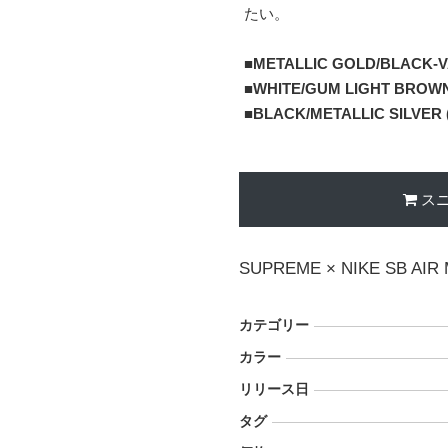
たい。
■
METALLIC GOLD/BLACK-VA
■
WHITE/GUM LIGHT BROWN-
■
BLACK/METALLIC SILVER (
ス
SUPREME × NIKE SB AIR
カテゴリー
カラー
リリース日
タグ