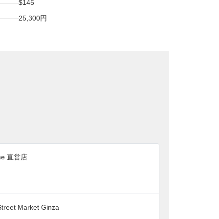
$145
25,300円
me 直営店
treet Market Ginza