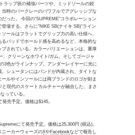
ストラップ状の補強パーツや、ミッドソールの鋭
、当時のバークレーのパワフルでアグレッシブな
った。 今回の"SUPREME"コラボレーション
する。さらに"NIKE SB(ナイキ SB)"ライン
トソールはフラットでグリップ力の高い仕様へ、
あるパッドでホールド感を高めるなど、本格的な
ップされている。カラーバリエーションは、重厚
ー、クリーンなホワイト/ガム、そしてゴージャ
ドの3色がラインナップ。アンダーレイヤーに光に
載。シュータンにはバンドが内蔵され、タイトな
ヒールやインソールには両ブランドのロゴが刻ま
ージと現代のスケートカルチャーが融合した、まさ
作となっている。
にて発売予定。価格は$145。
upremeにて発売予定。価格は25,300円 (税込)。
スニーカーウォーズの
X
や
Facebook
などで報告し