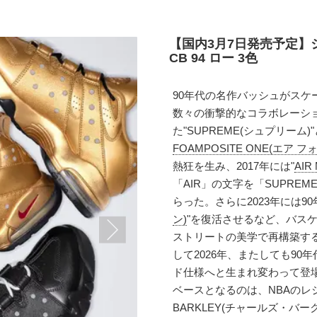
【国内3月7日発売予定】シ
CB 94 ロー 3色
90年代の名作バッシュがスケ
数々の衝撃的なコラボレーシ
た"SUPREME(シュプリーム)"
FOAMPOSITE ONE(エア 
熱狂を生み、2017年には"
AI
「AIR」の文字を「SUPR
らった。さらに2023年には9
ン)
"を復活させるなど、バス
ストリートの美学で再構築す
して2026年、またしても9
ド仕様へと生まれ変わって登
ベースとなるのは、NBAのレジ
BARKLEY(チャールズ・バーク