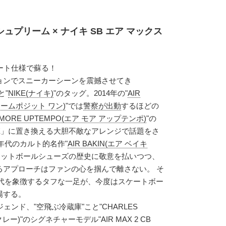
ュプリーム × ナイキ SB エア マックス
ート仕様で蘇る！
ョンでスニーカーシーンを震撼させてき
と"
NIKE(ナイキ)
"のタッグ。2014年の"
AIR
フォームポジット ワン)
"では
警察が出動
するほどの
R MORE UPTEMPO(エア モア アップテンポ)
"の
EME」に置き換える大胆不敵なアレンジで話題をさ
0年代のカルト的名作"
AIR BAKIN(エア ベイキ
ケットボールシューズの歴史に敬意を払いつつ、
るアプローチはファンの心を掴んで離さない。 そ
0年代を象徴するタフな一足が、今度はスケートボー
場する。
ェンド、"空飛ぶ冷蔵庫"こと"CHARLES
レー)"のシグネチャーモデル"AIR MAX 2 CB