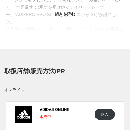
く、"世界最速"の系譜を受け継ぐデイリートレーナ
ー、"ADIZERO EVO SL(アディゼロ エヴォ SL)"が誕生し
続きを読む
た。
本作最大の特徴は、これまで一部のエリートモデルや限定足
にしか許されなかったアディゼロ史上最軽量級フォー
ム、"LIGHTSTRIKE PRO(ライトストライク プロ)"をミッド
ソールにフルレングスで惜しみなく搭載したことにある。厚
さ38.5mmの厚底ソールがもたらす弾むような推進力と優れ
たエネルギーリターンを、耐久性とコストパフォーマンスを
取扱店舗/販売方法/PR
高めたパッケージで実現。日々のジョグからトレーニングま
で、誰もがその「速さ」を体感できる。 アウトソールには
ドイツの老舗タイヤメーカー"Continental(コンチネンタル)"ラ
オンライン
バーを採用し、確かなグリップ力を発揮。アッパーには透湿
性と耐久性を両立したエンジニアードメッシュを使い、快適
な走行をサポートする。
ADIDAS ONLINE
購入
最新作は、機能美を際立たせるオーセンティックなモノクロ
販売中
ームカラーの2色がラインナップ。 クリーンなホワイトをベ