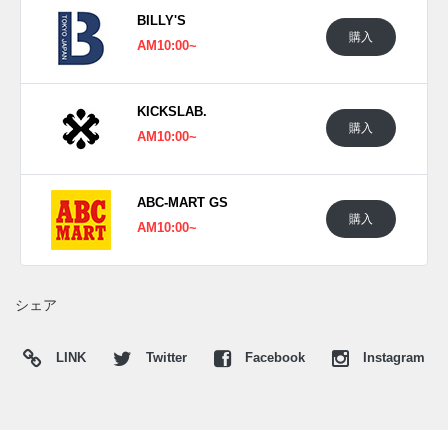
ースにブラックのストライプを効かせた一足と、精悍なブラ
BILLY'S
ックをベースにホワイトのストライプを走らせた一足。どち
購入
AM10:00~
らもアッパーからソールに至るまでワントーンで統一するこ
とで、ランニングシーンはもちろん、タウンユースとしても
スタイリッシュに履きこなせる洗練された仕上がりとなって
KICKSLAB.
いる。
購入
AM10:00~
日本国内では2026年1月16日にアディダス取扱店にて発売予
定。価格は19,800円 (税込)。また新たな情報が入り次算、ス
ニーカーウォーズの
X
や
Facebook
などで報告したい。
ABC-MART GS
購入
AM10:00~
■
FTWWHT/CBLACK/DSHGRY (JR1912)
■
CBLACK/FTWWHT/CARBON (JR4728)
シェア
LINK
Twitter
Facebook
Instagram