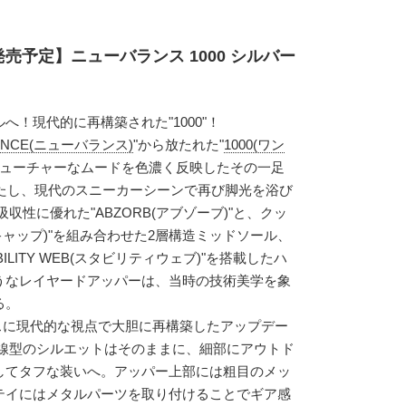
発売予定】ニューバランス 1000 シルバー
！現代的に再構築された"1000"！
LANCE(ニューバランス)
"から放たれた"
1000(ワン
ロフューチャーなムードを色濃く反映したその一足
果たし、現代のスニーカーシーンで再び脚光を浴び
収性に優れた"ABZORB(アブゾーブ)"と、クッ
ーキャップ)"を組み合わせた2層構造ミッドソール、
ILITY WEB(スタビリティウェブ)"を搭載したハ
うなレイヤードアッパーは、当時の技術美学を象
る。
ベースに現代的な視点で大胆に再構築したアップデー
流線型のシルエットはそのままに、細部にアウトド
してタフな装いへ。アッパー上部には粗目のメッ
テイにはメタルパーツを取り付けることでギア感