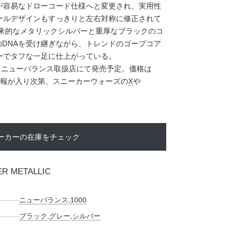
が容易なドローコード仕様へと変更され、実用性
ールデザインもすっきりと左右対称に修正されて
未来的なメタリックシルバーと重厚なブラックのコ
のDNAを受け継ぎながら、トレンドのゴープコア
ーでタフな一足に仕上がっている。
6日にニューバランス取扱店にて発売予定。価格は
たな情報が入り次第、スニーカーウォーズの
X
や
ーカーの在庫をチェック
ER METALLIC
ニューバランス
,
1000
ブラック
,
グレー
,
シルバー