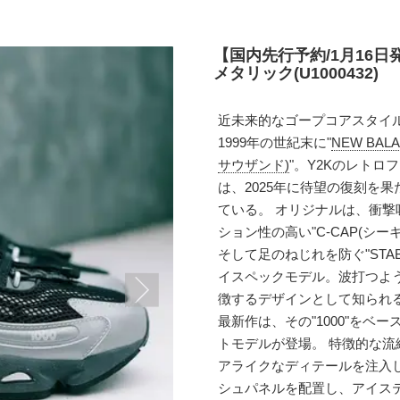
【国内先行予約/1月16日
メタリック(U1000432)
近未来的なゴープコアスタイルへ
1999年の世紀末に"
NEW BA
サウザンド)
"。Y2Kのレト
は、2025年に待望の復刻を
ている。 オリジナルは、衝撃吸
ション性の高い"C-CAP(シ
そして足のねじれを防ぐ"STAB
イスペックモデル。波打つよ
徴するデザインとして知られ
最新作は、その"1000"を
トモデルが登場。 特徴的な
アライクなディテールを注入
シュパネルを配置し、アイス