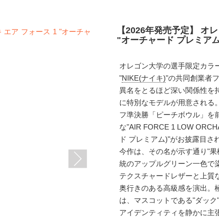
【2026年発売予定】 オレ
"オーチャード プレミアム"(J
オレゴン大学の選手限定カラ
"
NIKE(ナイキ)
"の共同創業者
異名をとるほど深い関係性を
に特別なモデルが用意される。
フ準決勝「ピーチボウル」を
な"AIR FORCE 1 LOW O
ド プレミアム)"がお披露目さ
今作は、その名が示す通り"果
統のアップルグリーン一色で
テクスチャードレザーと上質
奥行きのある高級感を演出。
は、マスコットである"ダック
アイデンティティを静かに主張