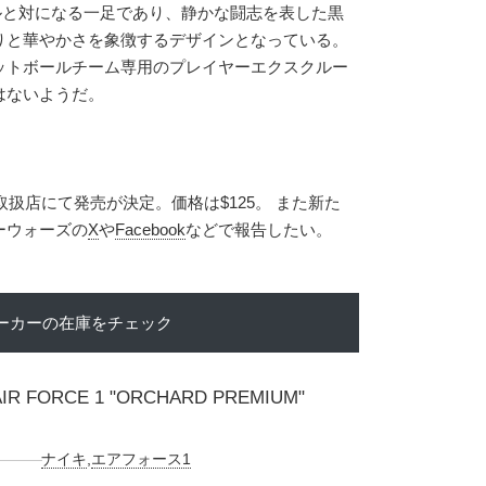
ルと対になる一足であり、静かな闘志を表した黒
りと華やかさを象徴するデザインとなっている。
ットボールチーム専用のプレイヤーエクスクルー
はないようだ。
取扱店にて発売が決定。価格は$125。 また新た
ーウォーズの
X
や
Facebook
などで報告したい。
ーカーの在庫をチェック
AIR FORCE 1 "ORCHARD PREMIUM"
ナイキ
,
エアフォース1