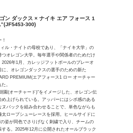
ゴン ダックス × ナイキ エア フォース 1
F5453-300)
ー！
フィル・ナイトの母校であり、「ナイキ大学」の
持つオレゴン大学。毎年選手や関係者のためだけ
2026年1月、カレッジフットボールのプレーオ
前に、オレゴンダックスの選手のための新た
RCHARD PREMIUM(エアフォース1 ロー オーチャー
れた。
樹園(オーチャード)"をイメージした、オレゴン伝
染め上げられている。アッパーにはシボ感のある
なヌバックを組み合わせることで、単色ながらも
極太ロープシューレースを採用。ヒールサイドに
"の姿が同色でさりげなく刺繍で入り、チームの
する。2025年12月に公開されたオールブラック