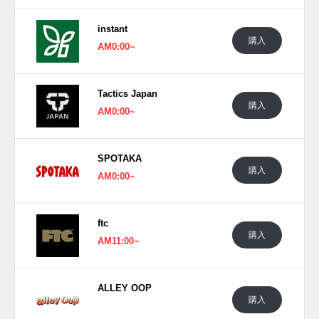
最新作では、チョコレートとオリーブのアースカラーで構成
instant
。レザー、スエード、メッシュで構成されたアッパーは、通
購入
AM0:00~
気性と耐久性を両立しつつ、90年代のインドアシューズを彷
彿とさせるレトロな雰囲気を醸し出す。サイドのNロゴやヒ
ール部分には"KROOKED"のフラワーがエンボス加工で施さ
Tactics Japan
れ、インソールにも両ブランドのコラボロゴが配されるな
購入
AM0:00~
ど、随所に遊び心が光る特別な仕上がりとなっている。
日本国内では2025年12月6日にニューバランスヌメリック取
扱店にて発売予定。価格は16,940円 (税込)。また新たな情報
SPOTAKA
購入
が入り次第、スニーカーウォーズの
X
や
Facebook
などで報告
AM0:00~
したい。
ftc
購入
AM11:00~
ALLEY OOP
購入