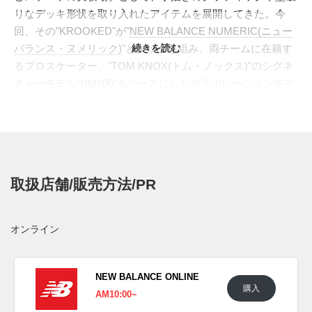
りなデッキ形状を取り入れたアイテムを展開してきた。今
回、その"KROOKED"が"
NEW BALANCE NUMERIC(ニュー
バランス・ヌメリック)
"とタッグを組み、両チームに在籍す
続きを読む
るプロスケーター、"TOM KNOX(トム・ノックス)"のシグネ
チャーモデル"NM600"をベースにしたコラボレーションモデ
ルをリリースする。
"トム・ノックス"はロンドン出身のプロスケーターで、軽快
なフリップと流れるようなライン取りを特徴とし、洗練され
たテクニカルな滑りで知られている 。彼のシグネチャーモ
デルである"NUMERIC 600(ヌメリック 600)"は、1990年代の
取扱店舗/販売方法/PR
インドアフットボールシューズに着想を得たデザインが特
徴。パフォーマンス面では、クッション性と反発性に優れ
た"FUELCELL(フューエルセル)"ミッドソール、軽量かつ高
オンライン
耐久の"FANTOM FIT(ファントムフィット)"で補強、優れた
グリップ力と耐摩耗性を持つ"NDURANCE(エヌデュラン
ス)"ラバーアウトソールを搭載。トム・ノックスの緻密なス
NEW BALANCE ONLINE
購入
タイルを支える、快適性・耐久性・操作性のバランスが取れ
AM10:00~
た一足である。