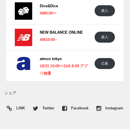
Dice&Dice
購入
AM0:00〜
NEW BALANCE ONLINE
購入
AM10:00~
atmos tokyo
応募
10/31 10:00〜11/6 8:59 アプ
リ抽選
シェア
LINK
Twitter
Facebook
Instagram