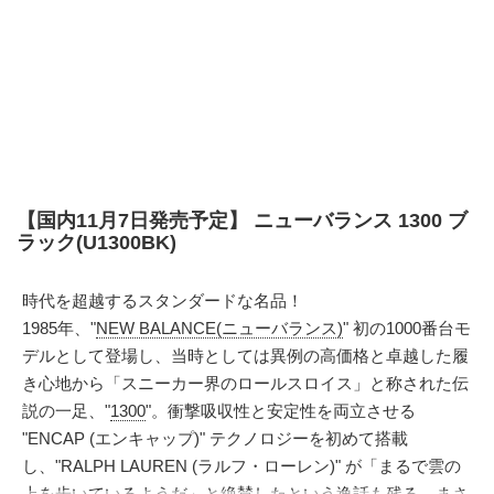
【国内11月7日発売予定】 ニューバランス 1300 ブ
ラック(U1300BK)
時代を超越するスタンダードな名品！
1985年、"
NEW BALANCE(ニューバランス)
" 初の1000番台モ
デルとして登場し、当時としては異例の高価格と卓越した履
き心地から「スニーカー界のロールスロイス」と称された伝
説の一足、"
1300
"。衝撃吸収性と安定性を両立させる
"ENCAP (エンキャップ)" テクノロジーを初めて搭載
し、"RALPH LAUREN (ラルフ・ローレン)" が「まるで雲の
上を歩いているようだ」と絶賛したという逸話も残る、まさ