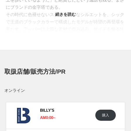
にブランドの金字塔である。
その時代に色褪せないスタンダードなシルエットを、シック
続きを読む
で王道のブラックカラーで構成したモデルが待望の再登場を
果たす。アッパーは上質な素材で包み込み、サイドを飾るN
ロゴには光を反射するリフレクティブ素材を採用。ヒールタ
ブや安定性を高めるヒールクリップ、そして "ENCAP" を搭
載したソールユニットには、ブラックと相性の良いグレーを
組み込むことで、全体として落ち着きと上品さが感じられる
仕上がりとなっている。
取扱店舗/販売方法/PR
日本国内では2025年11月7日にニューバランス取扱店にて発
売予定。価格は44,000円 (税込)。また新たな情報が入り次
第、スニーカーウォーズの
X
や
Facebook
などで報告したい。
オンライン
BILLY'S
購入
AM0:00~