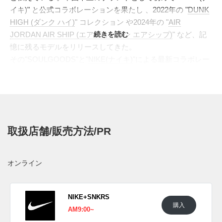
イキ)" と公式コラボレーションを果たし 、2022年の "
DUNK
HIGH (ダンク ハイ)
" コレクション や2024年の "
AIR
JORDAN AIR SHIP (エアジョーダン エアシップ)
続きを読む
" など、記
憶に残るモデルをリリースしてきた。
その"SOULGOODS"と"
NIKE(ナイキ)
"による最新コラボレー
ションとして、"HOMESCAPE WOVEN(ホームスケープ ウ
ーブン)"と呼ばれるモデルが登場する。ベースとなっている
のは、"NIKE"の中でも特にユニークなデザインで知られる
"AIR FOOTSCAPE WOVEN (エアフットスケープ ウーブン)"
。アッパーサイドの編み込み構造と、足の甲への圧迫を軽減
取扱店舗/販売方法/PR
するアシンメトリーなシューレースシステムが特徴的なこの
モデルを、"SOULGOODS" が独自の視点で再解釈した。
アッパー本体に滑らかなレザーとスウェードで構成し、編み
オンライン
込み部分には起毛感のある素材が使用され、異素材ミックス
による質感のコントラストを生み出している。またシューレ
ースシステム部分は大きく取り、そこにはクイックシューレ
NIKE+SNKRS
購入
ースシステムが組み込まれている。シュータンは長めに設計
AM9:00~
し、中央に切れ込みを入れることで足にフィットする作り