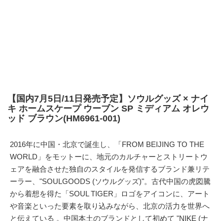
【国内7月5日/11日発売予定】ソウルグッズ × ナイ
キ ホームスケープ ウーブン SP ミディアム オレウ
ッド ブラウン(HM6961-001)
2016年に中国・北京で誕生し、「FROM BEIJING TO THE
WORLD」をモットーに、地元のカルチャーとストリートウ
ェアを融合させた独自のスタイルを発信するブランド兼リテ
ーラー、"SOULGOODS (ソウルグッズ)"。古代中国の虎図騰
から着想を得た「SOUL TIGER」ロゴをアイコンに、アート
や音楽といった要素を取り込みながら、北京の活力を世界へ
と伝えている 。中国本土のブランドとして初めて "NIKE (ナ