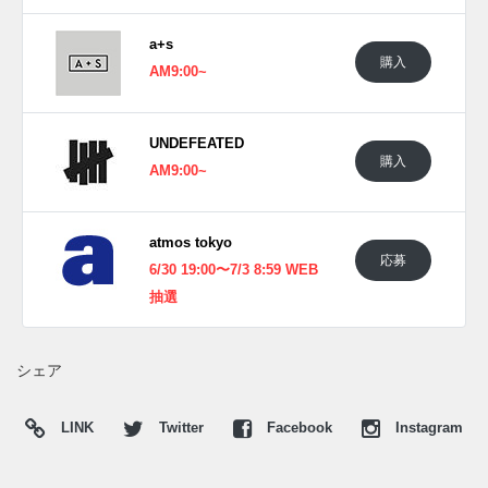
に。ソールユニットはどんな路面でも対応する"SFB"のタフ
a+s
なものに変更して装着。ヒールやシュータンには
購入
AM9:00~
"SOULGOODS" の象徴である虎ロゴやブランドネームが入
る。
海外では2026年春にナイキ取扱店にて発売予定。価格は
UNDEFEATED
$180。
購入
AM9:00~
UPDATE
日本国内では2026年7月11日にナイキ取扱店にて発売予定。
atmos tokyo
応募
価格は23,980円 (税込)。 また新たな情報が入り次第、スニー
6/30 19:00〜7/3 8:59 WEB
カーウォーズの
X
や
Facebook
などで報告したい。
抽選
(pic. @brendandunne、@sneakerdenn )
シェア
LINK
Twitter
Facebook
Instagram