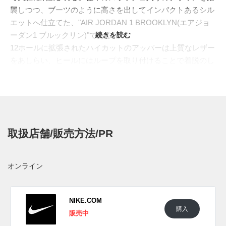
襲しつつ、ブーツのように高さを出してインパクトあるシル
エットへ仕立てた、"AIR JORDAN 1 BROOKLYN(エアジョ
ーダン1 ブルックリン)"である。
続きを読む
12ホールに拡張されたハイカットのアッパーは上質なレザー
をあしらい、ヒールにはループを取り付けることで着脱のし
やすいようにデザイン。また高さを出したプラットフォーム
ソールはオリジナル同様に"AIR(エア)"を内蔵し、適度なクッ
ションでしっかりとサポート。伝統あるスタイルを生かしつ
つ、新たな価値観を反映させた、新世代へ向けたニュースタ
イルとなっている。
取扱店舗/販売方法/PR
今回は秋冬シーズンの到来に合わせたバロックブラウンのス
ウェードでアッパーを構成。分厚いプラットフォームもブラ
ウンカラーでまとめることで、統一感のある力強いシルエッ
オンライン
トを完成させている。
海外では2025年にジョーダンブランド取扱店にて発売予定。
価格は$165。
NIKE.COM
購入
販売中
UPDATE