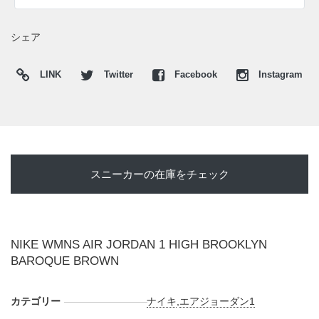
日本国内では2025年10月8日にNIKE.COMにて発売開始。価
格は24,750円 (税込)。 また新たな情報が入り次第、スニーカ
シェア
ーウォーズの
X
や
Facebook
などで報告したい。
LINK
Twitter
Facebook
Instagram
スニーカーの在庫をチェック
NIKE WMNS AIR JORDAN 1 HIGH BROOKLYN
BAROQUE BROWN
カテゴリー
ナイキ
,
エアジョーダン1