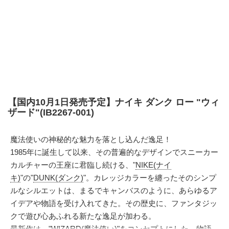
【国内10月1日発売予定】ナイキ ダンク ロー "ウィ
ザード"(IB2267-001)
魔法使いの神秘的な魅力を落とし込んだ逸足！
1985年に誕生して以来、その普遍的なデザインでスニーカー
カルチャーの王座に君臨し続ける、"
NIKE(ナイ
キ)
"の"
DUNK(ダンク)
"。カレッジカラーを纏ったそのシンプ
ルなシルエットは、まるでキャンバスのように、あらゆるア
イデアや物語を受け入れてきた。その歴史に、ファンタジッ
クで遊び心あふれる新たな逸足が加わる。
最新作は、"WIZARD(魔法使い)"をコンセプトにした、物語