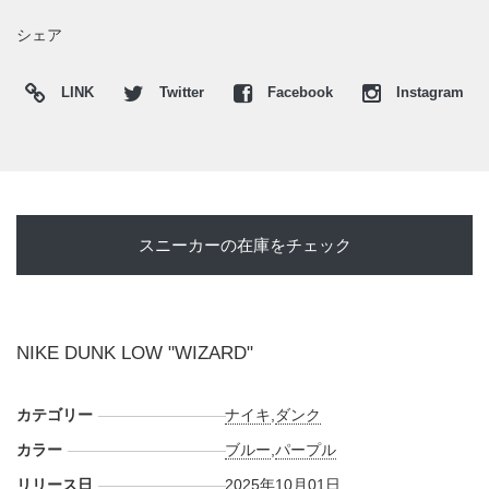
UPDATE
日本国内では2025年10月1日にNIKE.COMにて発売予定。価
シェア
格は18,700円 (税込)。 また新たな情報が入り次第、スニーカ
ーウォーズの
X
や
Facebook
などで報告したい。
LINK
Twitter
Facebook
Instagram
スニーカーの在庫をチェック
NIKE DUNK LOW "WIZARD"
カテゴリー
ナイキ
,
ダンク
カラー
ブルー
,
パープル
リリース日
2025年10月01日