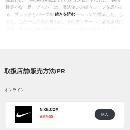
性豊かな一足。アッパーは、魔法使いが纏うローブを思わせ
る、ブラックとパープルのコンビネーションで構築した。し
続きを読む
かし、この一足の真の魅力は、そのディテールに宿る魔法に
ある。サイドを駆け抜けるスウッシュは立体的なクリアパー
ツで成形され、その内部には、まるで水晶玉の中に蠢く魔法
のような、ミステリアスなマーブル模様が浮かび上がる。ヒ
ールに刻まれた"NIKE"のロゴも、古代の呪文のような特別な
フォントで描かれている。さらに、シュータンには水晶玉に
スウッシュが映るイラストが、そしてインソールには魔法使
取扱店舗/販売方法/PR
いそのもののグラフィックが隠されるなど、細部に至るまで
徹底した世界観が貫かれている。アウトソールには、魔法の
ポーションを思わせる半透明のブルーを採用。履く者の日常
オンライン
に、ファンタジックな彩りを与えてくれる、特別な一足とな
っている。
海外では2025年にナイキ取扱店にて発売予定。価格は
NIKE.COM
購入
$135。
AM9:00~