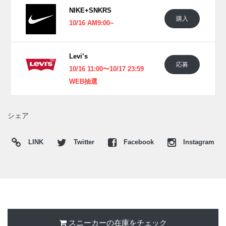
NIKE+SNKRS
UPDATE
購入
10/16 AM9:00~
日本国内では2025年10月10日に発売予定。価格は23,760円
(税込)。
Levi’s
UPDATE
応募
10/16 11:00〜10/17 23:59
日本国内では2025年10月16日にNIKESNKRSにて発売予定。
WEB抽選
また新たな情報が入り次第、スニーカーウォーズの
X
や
Facebook
などで報告したい。
シェア
■
OLIVE GREY (IB1808-001/HQ0262-001)
■
ENIGMA STONE (IB1808-002/HQ0262-004)
LINK
Twitter
Facebook
Instagram
スニーカーの在庫をチェック