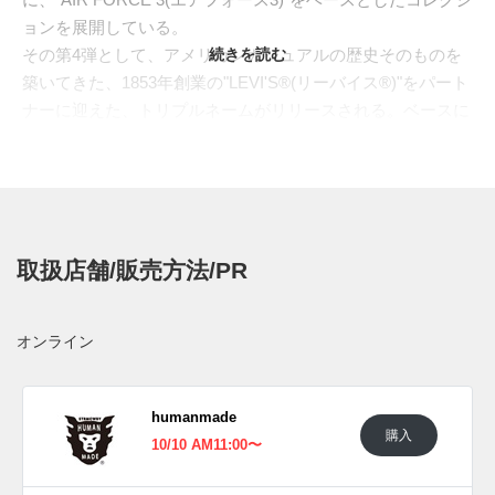
ョンを展開している。
その第4弾として、アメリカンカジュアルの歴史そのものを
続きを読む
築いてきた、1853年創業の"LEVI'S®(リーバイス®)"をパート
ナーに迎えた、トリプルネームがリリースされる。ベースに
は、これまで同様1988年登場のバスケットボールシュー
ズ"AF3"を採用。全2色がラインナップされる。アッパーに
は、カラーごとに異なる種類のデニム素材をあしらい、補強
パーツにはスウェードを組み合わせた。スウッシュやソール
には、意図的に汚しを加えたエイジング加工を施し、長年履
取扱店舗/販売方法/PR
き込んだかのような風合いを演出。サイドには"リーバイス
®"を象徴するピスタグが覗く。さらに、煌めくゴールドのデ
ュブレや、ヴィンテージの広告をモチーフにした"LEVI'S
オンライン
FOR NIGO"のテキストが入るインソールなど、細部に至る
まで特別なディテールが詰め込まれている。日米のカルチャ
ーアイコンが交差した、スニーカー史に残る一足である。
humanmade
購入
海外では2025年秋にナイキおよびリーバイス一部取扱店にて
10/10 AM11:00〜
発売予定。価格は$150。