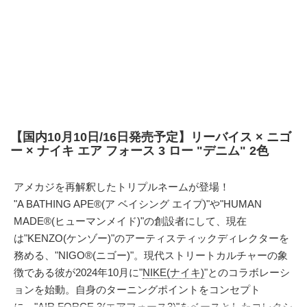
【国内10月10日/16日発売予定】リーバイス × ニゴ
ー × ナイキ エア フォース 3 ロー "デニム" 2色
アメカジを再解釈したトリプルネームが登場！
"A BATHING APE®(ア ベイシング エイプ)"や"HUMAN
MADE®(ヒューマンメイド)"の創設者にして、現在
は"KENZO(ケンゾー)"のアーティスティックディレクターを
務める、"NIGO®(ニゴー)"。現代ストリートカルチャーの象
徴である彼が2024年10月に"
NIKE(ナイキ)
"とのコラボレーシ
ョンを始動。自身のターニングポイントをコンセプト
に、"AIR FORCE 3(エアフォース3)"をベースとしたコレクシ