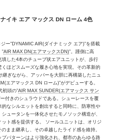
イキ エア マックス DN ローム 4色
！
ジー"DYNAMIC AIR(ダイナミック エア)"を搭載
"
AIR MAX DN(エアマックスDN)
"。踵側に高
充填した4本のチューブ状エアユニットが、歩行
驚くほどスムーズな履き心地を実現。その革新的
受け継ぎながら、アッパーを大胆に再構築したニュ
ROAM(エアマックス DN ローム)"がデビューする。
代初頭の"
AIR MAX SUNDER(エアマックス サン
パー付きのシュラウドである。シューレースを覆
来的なシルエットを創出すると同時に、防寒性や
。シュータンを一体化させたモノソック構造が、
ィット感を提供する。 ソールユニットは、オリジ
をそのまま継承し、その卓越したライド感を維持。
ップパターンはより強化され、都市のあらゆる路