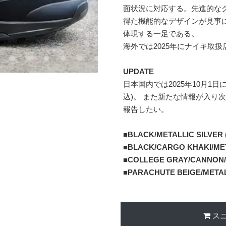
面状況に対応する。先進的な
得た機能的なデザインが見事に
体現する一足である。
海外では2025年にナイキ取扱
UPDATE
日本国内では2025年10月1日
込)。 また新たな情報が入り
報告したい。
■
BLACK/METALLIC SILVER (
■
BLACK/CARGO KHAKI/META
■
COLLEGE GRAY/CANNON/B
■
PARACHUTE BEIGE/METALL
ス