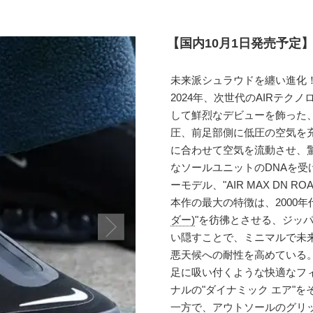
【国内10月1日発売予定】ナ
未来派シュラウドを纏い進化
2024年、次世代のAIRテクノロ
して鮮烈なデビューを飾った、
圧、前足部側に低圧の空気を
に合わせて空気を流動させ、
なソールユニットのDNAを
ーモデル、"AIR MAX DN 
本作の最大の特徴は、2000年
ダー)
"を彷彿とさせる、ジッ
い隠すことで、ミニマルで未
悪天候への耐性を高めている
足に吸い付くような快適なフ
ナルの"ダイナミック エア"
一方で、アウトソールのグリ