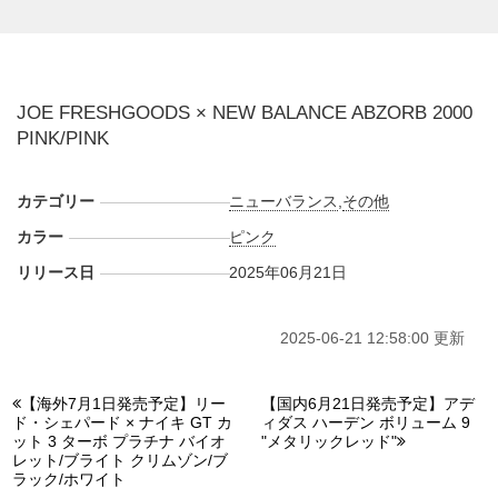
れている。
海外では2025年6月21日にパリのファッションウィークにて
限定発売予定。価格は未定。また新たな情報が入り次第、ス
ニーカーウォーズの
X
や
Facebook
などで報告したい。
JOE FRESHGOODS × NEW BALANCE ABZORB 2000
PINK/PINK
カテゴリー
ニューバランス
,
その他
カラー
ピンク
リリース日
2025年06月21日
2025-06-21 12:58:00 更新
【海外7月1日発売予定】リー
【国内6月21日発売予定】アデ
ド・シェパード × ナイキ GT カ
ィダス ハーデン ボリューム 9
ット 3 ターボ プラチナ バイオ
"メタリックレッド"
レット/ブライト クリムゾン/ブ
ラック/ホワイト