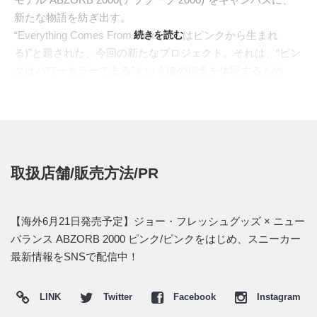
新たな物語を紡ぎ出す。
“Everything Comes From Pink (全てはピンクから生まれ
続きを読む
る)”と題された、今回の新たなプロジェクト。それは、“ピン
クはパワーカラーである”という彼の信念を体現するもの
だ。パリのファッションウィークに合わせて用意されたこの
一足は、その大胆なコンセプトとカラーリングで注目を集め
ている。Y2Kのテックランナーという無機質なシルエット
を、エモーショナルなアートピースへと昇華させる、JFGな
らではの手腕が光る。
取扱店舗/販売方法/PR
ベースとなった"ABZORB 2000"の、3Dツールを駆使して作
られた彫刻的なシルエット全体を、柔らかなピンクのワント
ーンで染め上げた。通気性の良いメッシュと上質なスウェー
【海外6月21日発売予定】ジョー・フレッシュグッズ × ニュー
ドという異なる素材を使い分けることで、単色ながらも豊か
バランス ABZORB 2000 ピンク/ピンクをはじめ、スニーカー
な表情と奥行きを生み出している。ソールユニットも同様に
最新情報をSNSで配信中！
ピンクで統一され、"ABZORB SBS"ポッドが未来的なムード
を強調。インソールには“Everything Comes From Pink”のメ
LINK
Twitter
Facebook
Instagram
ッセージと、コラボレーションの証である両者のロゴが刻ま