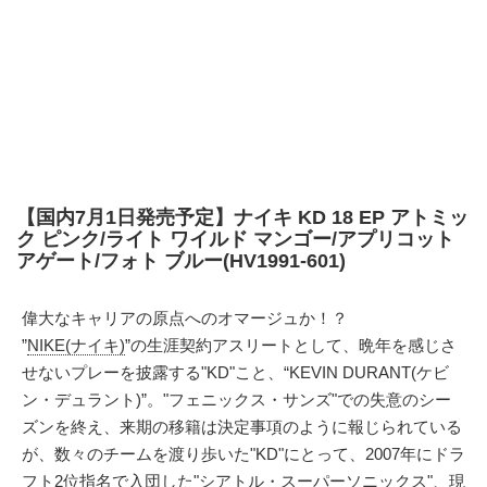
【国内7月1日発売予定】ナイキ KD 18 EP アトミッ
ク ピンク/ライト ワイルド マンゴー/アプリコット
アゲート/フォト ブルー(HV1991-601)
偉大なキャリアの原点へのオマージュか！？
”
NIKE(ナイキ)
”の生涯契約アスリートとして、晩年を感じさ
せないプレーを披露する"KD"こと、“KEVIN DURANT(ケビ
ン・デュラント)”。"フェニックス・サンズ"での失意のシー
ズンを終え、来期の移籍は決定事項のように報じられている
が、数々のチームを渡り歩いた"KD"にとって、2007年にドラ
フト2位指名で入団した"シアトル・スーパーソニックス"、現