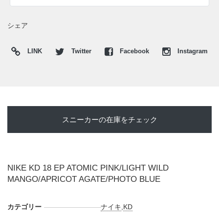
UPDATE
シェア
日本国内では2025年7月1日にナイキ取扱店にて発売予定。価
格は22,660円 (税込)。 また新たな情報が入り次第、スニーカ
LINK
Twitter
Facebook
Instagram
ーウォーズの
X
や
Facebook
などで報告したい。
スニーカーの在庫をチェック
NIKE KD 18 EP ATOMIC PINK/LIGHT WILD
MANGO/APRICOT AGATE/PHOTO BLUE
カテゴリー
ナイキ
,
KD