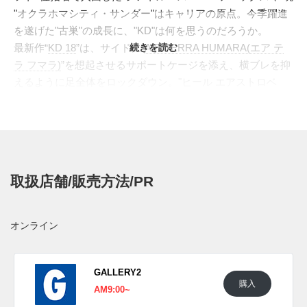
"オクラホマシティ・サンダー"はキャリアの原点。今季躍進
を遂げた"古巣"の成長に、"KD"は何を思うのだろうか。
最新作“
KD 18
”は、サイドに“
続きを読む
AIR TERRA HUMARA(エア テ
ラ フマラ)
”を想起させるサポートケージを添え、横ブレを抑
えるように足全体をロックダウン。"ヒール エアストロベ
ル"、"フォアフットズームエアバッグ"、TPUシャンクプレー
トと、贅沢なクッションセットを誇り、弾むような履き心地
がゲーム終盤まで持続する。最新カラーは、儚げな”アトミ
ックピンク”をメインカラーに、爽快なブルーがアクセン
ト。シュータン裏には"稲妻＝サンダー"のようなアイコンが
取扱店舗/販売方法/PR
刻まれる。2016年に長年過ごした”サンダー”から、宿敵”ウォ
ーリアーズ”へと移籍した際には、"サンダー"の関係者やチー
ムメイトから非難を浴びた"KD"。正規のアナウンスはされて
オンライン
いないが、どこか”サンダー”のチームカラーも思わせる配色
は、愛する古巣へ、"KD"からのリスペクトなのかもしれな
い。
GALLERY2
購入
海外では7月14日にナイキ取扱店にて発売予定。価格は
AM9:00~
$155。