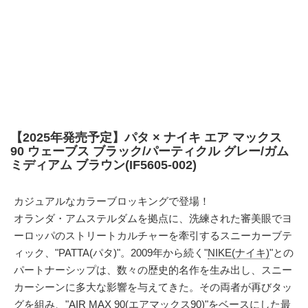
【2025年発売予定】パタ × ナイキ エア マックス
90 ウェーブス ブラック/パーティクル グレー/ガム
ミディアム ブラウン(IF5605-002)
カジュアルなカラーブロッキングで登場！
オランダ・アムステルダムを拠点に、洗練された審美眼でヨ
ーロッパのストリートカルチャーを牽引するスニーカーブテ
ィック、"PATTA(パタ)"。2009年から続く"
NIKE(ナイキ)
"との
パートナーシップは、数々の歴史的名作を生み出し、スニー
カーシーンに多大な影響を与えてきた。その両者が再びタッ
グを組み、"
AIR MAX 90(エアマックス90)
"をベースにした最