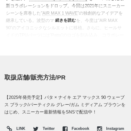
新コラボレーションをドロップ。今回は2021年にスニーカー
シーンを席巻した"
AIR MAX 1 WAVE
"の独創的なアイデアを
継承している。波型のマッドガードを、今度は"AIR MAX
続きを読む
90"のアイコニックなシルエットに移植。さらに、ヒールサ
イドのTPUパーツには"Patta"のロゴを刻み込み、コラボレー
ションならではの特別感を加えている。
これまでに発表された"
CYBER
"や"
VIOLET
"とは異なった、
シックな装いで登場する。アッパーは、通気性の良いパーテ
ィクルグレーのメッシュをベースに、上質なブラックレザー
のオーバーレイを重ねて構築。サイドには、波型のマッドガ
取扱店舗/販売方法/PR
ードが走り有機的なラインを描き出す。クリーンなホワイト
のスウッシュが全体にシャープな印象を与え、TPUパーツに
は落ち着いたブラウンを採用。そして、足元をクラシックに
【2025年発売予定】パタ × ナイキ エア マックス 90 ウェーブ
引き締めるガムミディアムブラウンのアウトソールで仕上げ
ス ブラック/パーティクル グレー/ガム ミディアム ブラウンを
た。
はじめ、スニーカー最新情報をSNSで配信中！
海外では2025年にナイキ取扱店にて発売予定。価格は
$150。また新たな情報が入り次第、スニーカーウォーズの
X
LINK
Twitter
Facebook
Instagram
や
Facebook
などで報告したい。