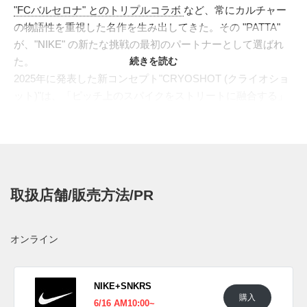
"FCバルセロナ" とのトリプルコラボ
など、常にカルチャー
の物語性を重視した名作を生み出してきた。その "PATTA"
が、"NIKE" の新たな挑戦の最初のパートナーとして選ばれ
た。
続きを読む
2025年に発表した新コンセプト"CRYOSHOT (クライオショ
ット)"は、「ピッチ上のスパイクをストリートに融合する」
試みである。"MERCURIAL (マーキュリアル)" や "TIEMPO
(ティエンポ)" といった伝説的なサッカースパイクのスタッ
ド付きアウトソール全体を、"氷のケージ" のような透明な
TPU素材で覆い、日常でも着用可能にした革新的なシリーズ
だ。
取扱店舗/販売方法/PR
"PATTA" とのコラボレーションベースに選ばれたのは、1998
年にブラジル代表の "RONALDO(ロナウド)" が着用し、スニ
ーカー史に衝撃を与えた初代 "MERCURIAL R9 (マーキュリ
オンライン
アル R9)"。本作は、オリジナルのブラジルカラー
に、"PATTA" のアイデンティティを注入。メタリックシルバ
ーのアッパーは継承しつつ、イエローは "PATTA" の母国オラ
NIKE+SNKRS
購入
ンダを象徴する鮮烈なオレンジ に、ブルーは漆黒のブラッ
6/16 AM10:00~