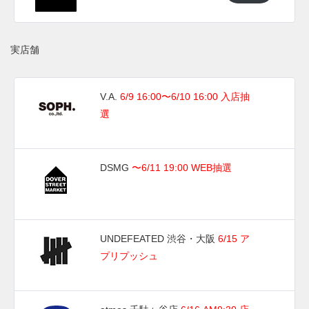
クへと置き換えられ、"オラニエ" 魂を宿すカラーウェイへと
再構築されている。
本作ではユニークな二重構造のシュータンを採用。下層のオ
実店舗
レンジ色のシュータンには "Patta" ロゴがプリントされ、そ
の上を覆うブラックレザー製の折り畳み式ロングタンには
V.A.
6/9 16:00〜6/10 16:00 入店抽
"Patta" のワードマークが刻印で施されている。
選
海外では2026年にナイキ取扱店にて発売予定。価格は
$210。
UPDATE
DSMG
〜6/11 19:00 WEB抽選
日本国内では2026年6月13日にSOPH.、6月16日にて発売予
定。価格は29,700円 (税込)。 また新たな情報が入り次第、ス
ニーカーウォーズの
X
や
Facebook
などで報告したい。
UNDEFEATED 渋谷・大阪
6/15 ア
(pic. mistervimusic)
プリプッシュ