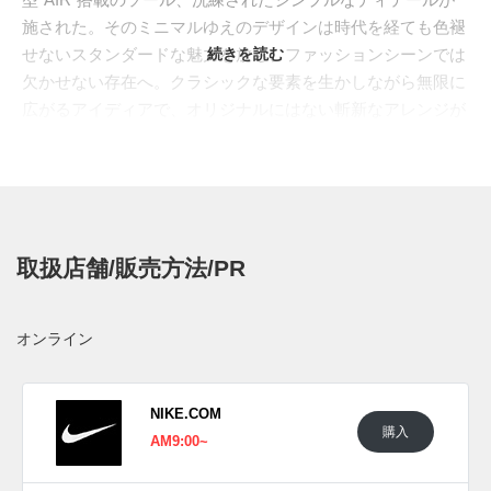
施された。そのミニマルゆえのデザインは時代を経ても色褪
せないスタンダードな魅力を放ち、ファッションシーンでは
続きを読む
欠かせない存在へ。クラシックな要素を生かしながら無限に
広がるアイディアで、オリジナルにはない斬新なアレンジが
次々と誕生している。今回はローカットから、アースカラー
で落ち着いたブロッキングに仕上げた新作が登場。ミディア
ムオリーブの渋い色合いをメインに、サミットホワイトとブ
ラックを組み合わせ、ミッドソールにはヴィンテージ調のセ
イルを配して年代物のような雰囲気を演出している。
取扱店舗/販売方法/PR
海外では2026年1月31日にジョーダンブランド取扱店にて発
売予定。価格は$140。
オンライン
UPDATE
日本国内では2026年1月31日にジョーダンブランド取扱店に
て発売予定。 また新たな情報が入り次第、スニーカーウォ
NIKE.COM
購入
ーズの
Twitter
や
Facebook
などで報告したい。
AM9:00~
(pic. Sneaker Market )