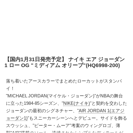
【国内1月31日発売予定】 ナイキ エア ジョーダン
1 ロー OG "ミディアム オリーブ"(HQ6998-200)
落ち着いたアースカラーでまとめたローカットがスタンバ
イ！
"MICHAEL JORDAN(マイケル・ジョーダン)"がNBAの舞台
に立った1984-85シーズン、"
NIKE(ナイキ)
"と契約を交わした
ジョーダンの最初のシグネチャー、"
AIR JORDAN 1(エアジ
ョーダン1)
"もスニーカーシーンへとデビュー。サイドを飾る
スウッシュ、"ピーター・ムーア"考案のウィングロゴ、薄
型"AIR"搭載のソール、洗練されたシンプルなディテールが