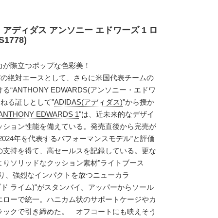
 アディダス アンソニー エドワーズ 1 ロ
1778)
力が際立つポップな色彩美！
”の絶対エースとして、さらに米国代表チームの
“ANTHONY EDWARDS(アンソニー・エドワ
連ねる証しとして"
ADIDAS(アディダス)
"から授か
ANTHONY EDWARDS 1
"は、近未来的なデザイ
ッション性能を備えている。発売直後から完売が
2024年を代表するパフォーマンスモデル”と評価
の支持を得て、高セールスを記録している。更な
よりソリッドなクッション素材"ライトブース
り、強烈なインパクトを放つニューカラ
プレラブド ライム)"がスタンバイ。アッパーからソール
エローで統一。ハニカム状のサポートケージやカ
ラックで引き締めた。 オフコートにも映えそう