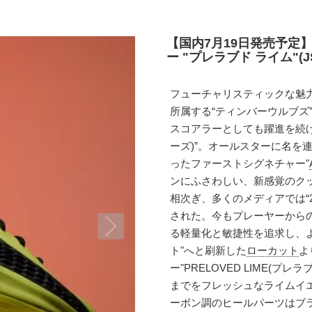
【国内7月19日発売予定】
ー "プレラブド ライム"(JS
フューチャリスティックな魅
所属する“ティンバーウルブズ
スコアラーとしても躍進を続ける
ーズ)”。オールスターに名を
ったファーストシグネチャー"
ンにふさわしい、新感覚のク
相次ぎ、多くのメディアでは“
された。今もプレーヤーから
る軽量化と敏捷性を追求し、
ト"へと刷新した
ローカット
よ
ー"PRELOVED LIME(
までをフレッシュなライムイ
ーボン調のヒールパーツはブ