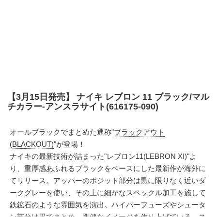
【3月15日発売】 ナイキ レブロン 11 ブラック/マル
チカラー-アンスラサイト(616175-090)
オールブラックでまとめた通称"
ブラックアウト
(BLACKOUT)
"が登場！
ナイキの最新技術が詰まった"レブロン11(LEBRON XI)"よ
り、重厚感あふれるブラックをベースにした最新作が海外に
てリリース。アッパーのポジット部分は黒に限りなく近いダ
ークグレーを使い、その上に細かなスペックル加工を施して
鉄鉱石のような雰囲気を演出。ハイパーフューズやシュータ
ン部分は黒でまとめ、剛健なイメージを作り上げている。ス