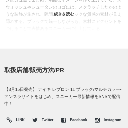
ウォッシュやシュータンのロゴには、スクラッチしたかのよ
うな装飾が施され、隙間からメタリックな質感の素材が見え
続きを読む
隠れする。ブラックで統一しながらも、素材にアクセントを
つけることで表情あるスニーカーに仕上げている。
米国のナイキストアなどで、2014年3月15日より発売開始。
価格は$200。日本国内でのリリース情報は、いまのところは
入ってきていない。
取扱店舗/販売方法/PR
【3月15日発売】 ナイキ レブロン 11 ブラック/マルチカラー-
アンスラサイトをはじめ、スニーカー最新情報をSNSで配信
中！
LINK
Twitter
Facebook
Instagram