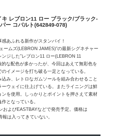
キ レブロン11 ロー ブラック/ブラック-
 コバルト(642849-078)
厚感あふれる新作がスタンバイ！
ームズ(LEBRON JAMES)"の最新シグネチャー
した"レブロン11 ロー(LEBRON 11
刺激的な配色が多かったが、今回はあえて無彩色を
でのイメージを打ち破る一足となっている。
み込み、レトロなガムソールを組み合わせること
ラーウェイに仕上げている。またライニングは鮮
ョンを使用。しっかりとポイントを押さえて素材
逸作となっている。
ンおよびEASTBAYなどで発売予定。価格は
ス情報は入ってきていない。