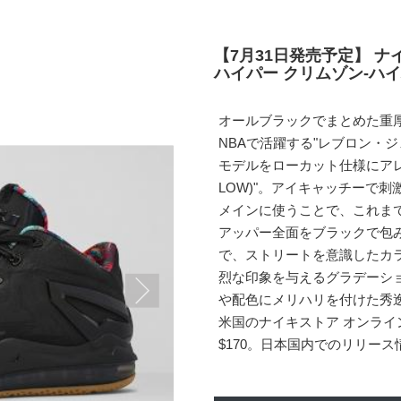
【7月31日発売予定】 ナイ
ハイパー クリムゾン-ハイパー
オールブラックでまとめた重
NBAで活躍する"レブロン・ジェ
モデルをローカット仕様にアレンジ
LOW)"。アイキャッチーで
メインに使うことで、これま
アッパー全面をブラックで包
で、ストリートを意識したカ
烈な印象を与えるグラデーシ
や配色にメリハリを付けた秀
米国のナイキストア オンライ
$170。日本国内でのリリー