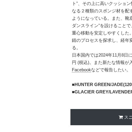
ト"、その上に高いクッション
なる２種類のスポンジ材を配
ようになっている。また、靴
ダンスライン"を設けること
重心移動を安定しやすくした
錆のプロセスを探求し、経年
る。
日本国内では2024年11月8日
円 (税込)。また新たな情報
Facebook
などで報告したい。
■
HUNTER GREEN/JADE(1203
■
GLACIER GREY/LAVENDER 
ス