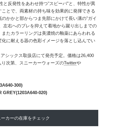
性と反発性をあわせ持つ"スピーバ"と、特性が異
すことで、両素材の持ち味を効果的に発揮できる
底のかかと部からつま先部にかけて長い溝の"ガイ
で、左右へのブレを抑えて着地から蹴り出しまでの
。またカラーリングは美濃焼の釉薬にあらわれる
変化に耐える器の色彩イメージを落とし込んでい
にアシックス取扱店にて発売予定。価格は26,400
が入り次第、スニーカーウォーズの
Twitter
や
A640-300)
GREY(1203A640-020)
ニーカーの在庫をチェック