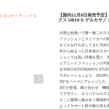
【国内11月8日発売予定】
クス UB10-S ゲルカヤノ 2
大胆な色使いで唯一無二のス
ファッションとスニーカーの
タイルを打ち出してきた"KIKO 
年から始まった日本発のスポー
ションでは高い評価を受け、
ェアとハ​​イファッションの
る"KIKO KOSTADINOV 
ラボレーションより、2013年に発
20)"をベースにアレンジした、"UB
20)"が登場。織り合わせ、
てデザイン。オリジナルのス
そこに複雑に絡み合う補強材を
よってサポート性や耐久性を