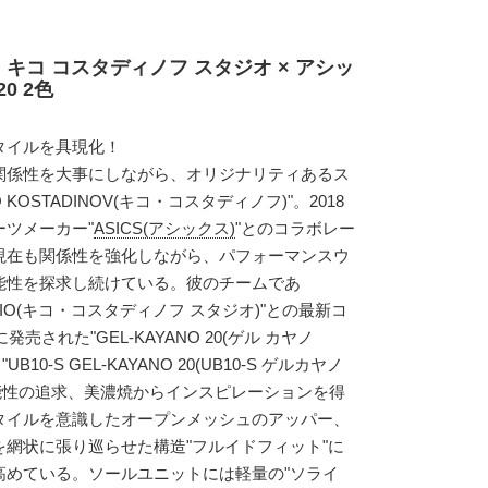
 キコ コスタディノフ スタジオ × アシッ
0 2色
タイルを具現化！
関係性を大事にしながら、オリジナリティあるス
KOSTADINOV(キコ・コスタディノフ)"。2018
ツメーカー"
ASICS(アシックス)
"とのコラボレー
現在も関係性を強化しながら、パフォーマンスウ
可能性を探求し続けている。彼のチームであ
STUDIO(キコ・コスタディノフ スタジオ)"との最新コ
売された"GEL-KAYANO 20(ゲル カヤノ
10-S GEL-KAYANO 20(UB10-S ゲルカヤノ
機能性の追求、美濃焼からインスピレーションを得
タイルを意識したオープンメッシュのアッパー、
網状に張り巡らせた構造"フルイドフィット"に
高めている。ソールユニットには軽量の"ソライ