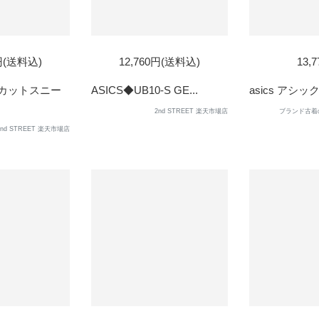
D
0円(送料込)
12,760円(送料込)
13,
ーカットスニー
ASICS◆UB10-S GE...
asics アシック
2nd STREET 楽天市場店
ブランド古着のB
2nd STREET 楽天市場店