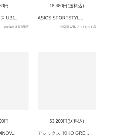
D
SOLD
280円
18,480円(送料込)
OUT
 UB1...
ASICS SPORTSTYL...
unstitch 楽天市場店
KICKS LAB. アウトレット店
500円
63,200円(送料込)
INOV...
アシックス "KIKO GRE...