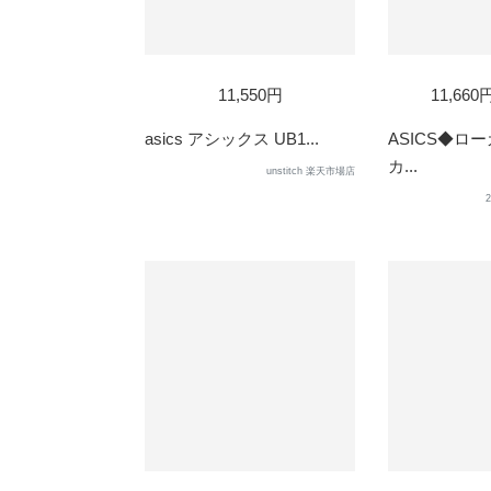
SOLD
SOL
11,550円
11,66
OUT
OUT
asics アシックス UB1...
ASICS◆ロ
カ...
unstitch 楽天市場店