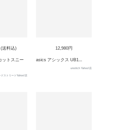
D
SOLD
円 (送料込)
12,980円
OUT
ーカットスニー
asics アシックス UB1...
unstitch Yahoo!店
ドストリートYahoo!店