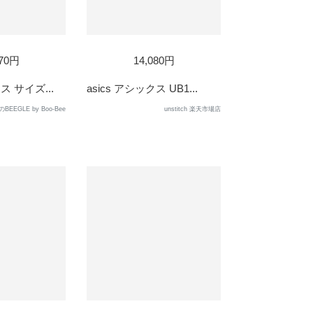
SOLD
770円
14,080円
OUT
ス サイズ...
asics アシックス UB1...
EEGLE by Boo-Bee
unstitch 楽天市場店