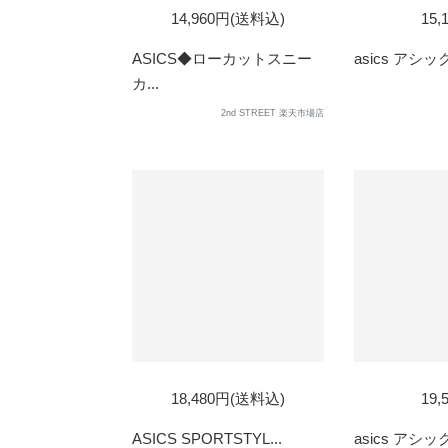
SOL
14,960円(送料込)
15,
OUT
ASICS◆ローカットスニー
asics アシック
カ...
2nd STREET 楽天市場店
SOLD
SOL
18,480円(送料込)
19,
OUT
OUT
ASICS SPORTSTYL...
asics アシック