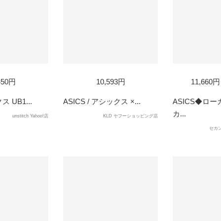
D
SOLD
SOL
450円
10,593円
11,660
OUT
OUT
ス UB1...
ASICS / アシックス ×...
ASICS◆ロ
カ...
unstitch Yahoo!店
KLD ヤフーショッピング店
セカン