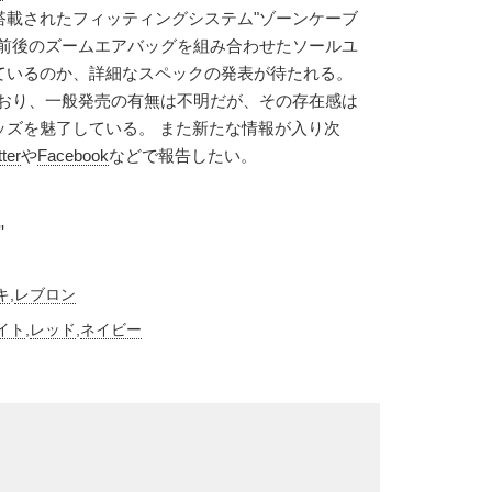
搭載されたフィッティングシステム"ゾーンケーブ
と前後のズームエアバッグを組み合わせたソールユ
ているのか、詳細なスペックの発表が待たれる。
ており、一般発売の有無は不明だが、その存在感は
ッズを魅了している。 また新たな情報が入り次
tter
や
Facebook
などで報告したい。
"
キ
,
レブロン
イト
,
レッド
,
ネイビー