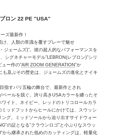
ン 22 PE "USA"
リーズ最新作！
続け、人類の常識を覆すプレーで魅せ
ブロン・ジェームズ)"。彼の超人的なパフォーマンスを
は、シグネチャーモデル"LEBRON(レブロン)"シリ
ュー作の"
AIR ZOOM GENERATION
"か
足にも及ぶその歴史は、ジェームズの進化とナイキ
を目指すパリ五輪の舞台で、最新作とされ
22)"がベールを脱ぐ。誇り高きUSAカラーを纏ったそ
ホワイト、ネイビー、レッドのトリコロールカラ
のミッドフットからヒールにかけては、スウッシ
リング。ミッドソールから迫り出すサイドウォー
NG"の証となる"クラウンロゴ"と小ぶりなスウッ
0
"から継承された低めのカッティングは、軽量化