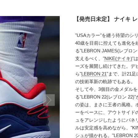
【発売日未定】 ナイキ レブロ
"USAカラー"を纏う待望のシ
40歳を目前に控えても進化を
る"LEBRON JAMES(レ
支えるべく、"
NIKE(ナイキ)
"
ーズを展開し続けてきた。デビ
ら"
LEBRON 21
"まで、計21
の技術革新の軌跡でもある。
そして今、3個目の金メダル
る"LEBRON 22(レブロン 
の姿は、まさに王者の風格。
ーをベースに、アウトサイド
ュをアレンジしたようにパネ
ルは安定感を高めながら、"KI
シュが描かれる。"
LEBRON 2