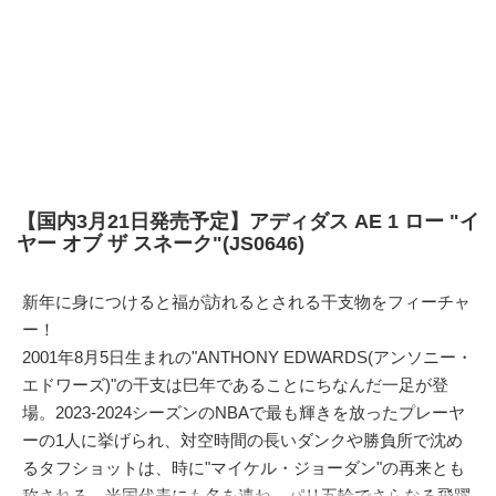
【国内3月21日発売予定】アディダス AE 1 ロー "イ
ヤー オブ ザ スネーク"(JS0646)
新年に身につけると福が訪れるとされる干支物をフィーチャ
ー！
2001年8月5日生まれの"ANTHONY EDWARDS(アンソニー・
エドワーズ)"の干支は巳年であることにちなんだ一足が登
場。2023-2024シーズンのNBAで最も輝きを放ったプレーヤ
ーの1人に挙げられ、対空時間の長いダンクや勝負所で沈め
るタフショットは、時に"マイケル・ジョーダン"の再来とも
称される。米国代表にも名を連ね、パリ五輪でさらなる飛躍