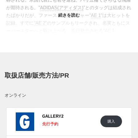
が期待される。"
ADIDAS(アディダス)
"とのタッグは結成され
たばかりだが、ファーストシグネチャー"
続きを読む
AE 1
"は大ヒットを
記録。すでに
"AE 2"
のサンプルもリークされ、名実ともにス
ーパースターへと駆け上がる。近日発売される"AE 1
LOW"をベースに、2025年の干支モデル"YEAR OF
SNAKE"がスタンバイ。アッパー全体を包み込む"ジェネレー
ティブ・サポート・ウィング"は、虹色の輝きを放つソフト
ピンクで彩色。アイステイからヒールにかけては、妖艶なス
ネークパターンをあしらい、シュータンやヒールのロゴには
取扱店舗/販売方法/PR
鮮やかなピンクのアクセントを添えた。アウトソールは半透
明に仕立て、メタリックシルバーのレースチャームも付属。
未来的なビジュアルと幻想的な色彩を重ね、年男の飛躍に華
オンライン
を添える。
海外では2025年1月17日にアディダス取扱店にて発売予定。
GALLERY2
購入
UPDATE
先行予約
日本国内では2025年3月21日にアディダス取扱店にて発売予