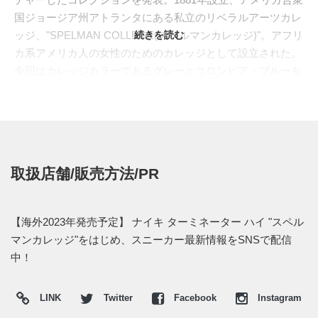
国ジョージア州アトランタにある私立のリベラルアーツカレ
ッジ、"SPELMAN COLLEGE(スペルマンカレッジ)"。アフリ
続きを読む
カ系アメリカ人の女性のためのカレッジとして設立された。
今回はカレッジカラーであるグレーとコロンビア・ブルーを
使って構成。つま先サイドには1881の創立年、ヒールに
は"NIKE"ロゴに変わっって校歌のフレーズ“Thy Name We
Praise.”をプリント。シューレースには"Undaunted By The
Fight"の文字が入る。またライニングやアウトソールには、
カレッジのマスコットであるジャガーから着想を得た肉球の
取扱店舗/販売方法/PR
グラフィックが描かれている。
海外では2023年に発売予定。価格は$125。また新たな情報
が入り次第、スニーカーウォーズの
Twitter
や
Facebook
などで
【海外2023年発売予定】 ナイキ ターミネーター ハイ "スペル
報告したい。
マンカレッジ"をはじめ、スニーカー最新情報をSNSで配信
中！
LINK
Twitter
Facebook
Instagram